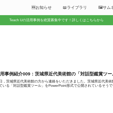
🆕お知らせ
📖ライブラリ
🖼️サ
Teach Uの活用事例を絶賛募集中です！詳しくはこちらから
用事例紹介009：茨城県近代美術館の「対話型鑑賞ツー
日，茨城県近代美術館の方から連絡をいただきました。茨城県近代美術
ている「対話型鑑賞ツール」をPowerPoint形式で公開されているそうです。