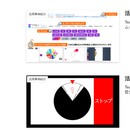
活
活用事例紹介
T
ム
活
活用事例紹介
T
哲