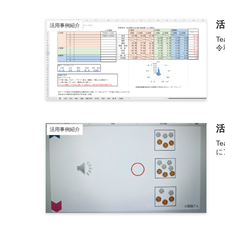
活
活用事例紹介
T
令
活
活用事例紹介
T
に