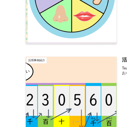
活
活用事例紹介
T
お