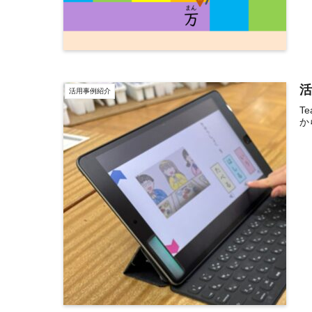
活
活用事例紹介
T
か