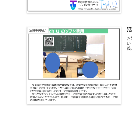
活
活用事例紹介
お
い
義.