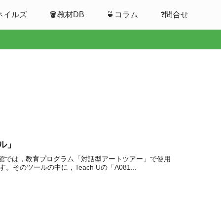
ムネイルズ
🪣教材DB
🍵コラム
❓問合せ
ル」
館では，教育プログラム「対話型アートツアー」で使用
そのツールの中に，Teach Uの「A081...