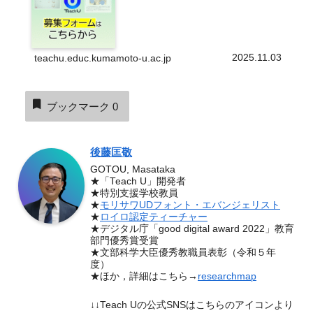
認表を使って学生に教...
2025.11.03
teachu.educ.kumamoto-u.ac.jp
ブックマーク
0
後藤匡敬
GOTOU, Masataka
★「Teach U」開発者
★特別支援学校教員
★
モリサワUDフォント・エバンジェリスト
★
ロイロ認定ティーチャー
★デジタル庁「good digital award 2022」教育
部門優秀賞受賞
★文部科学大臣優秀教職員表彰（令和５年
度）
★ほか，詳細はこちら→
researchmap
↓↓Teach Uの公式SNSはこちらのアイコンより