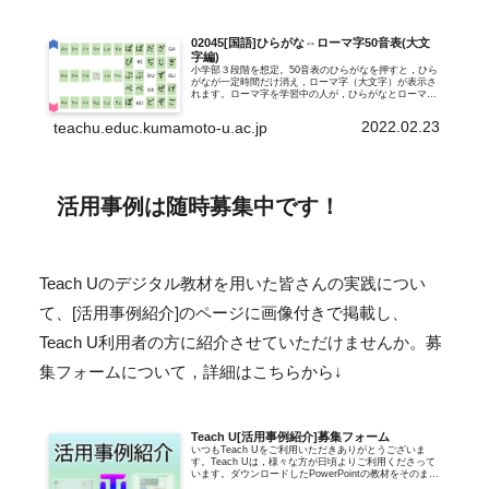
02045[国語]ひらがな⇔ローマ字50音表(大文
字編)
小学部３段階を想定。50音表のひらがなを押すと，ひら
がなが一定時間だけ消え，ローマ字（大文字）が表示さ
れます。ローマ字を学習中の人が，ひらがなとローマ字
の対応を確認するための，動く50音表のようなイメージ
です。タブレットで表示すれば，ローマ...
2022.02.23
teachu.educ.kumamoto-u.ac.jp
活用事例は随時募集中です！
Teach Uのデジタル教材を用いた皆さんの実践につい
て、[活用事例紹介]のページに画像付きで掲載し、
Teach U利用者の方に紹介させていただけませんか。募
集フォームについて，詳細はこちらから↓
Teach U[活用事例紹介]募集フォーム
いつもTeach Uをご利用いただきありがとうございま
す。Teach Uは，様々な方が日頃よりご利用くださって
います。ダウンロードしたPowerPointの教材をそのまま
授業で活用されている特別支援学校の先生。指導内容確