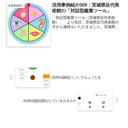
尋ねをしてくださることが多く，活用し
活用事例紹介009：茨城県近代美
活用事例紹介
たり，広...
術館の「対話型鑑賞ツール」
「対話型鑑賞ツール（茨城県近代美術
館）」 より先日，茨城県近代美術館の
方から連絡をいただきました。茨城県近
代美術館では，教育プログラム「対話型
アートツアー」で使用している「対話型
鑑賞ツール」をPowerPoint形式で公開さ
れています。その...
02061[国語]うごいてちょこだま
02062[国語]形がにているカタカナ