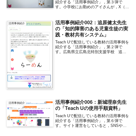
紹介する「活用事例紹介」，第３弾で
す。小学校にお勤めのアイさんが，X（旧
Twitter）にアップされていました。単語
のリスニング練習の教材とのことです。
Teach Uの10009小文字のカード選び...
活用事例紹介002：追原健太先生
活用事例紹介
の「知的障害のある児童生徒の実
践・教材共有システム」
Teach Uで配信している教材の活用事例を
紹介する「活用事例紹介」，第２弾で
す。広島県立広島北特別支援学校 追原
健太 先生広島県立広島北特別支援学校の
追原健太先生より，ご報告いただいた事
例です。知的障害のある児童生徒の実
践・教材共有システ...
活用事例紹介006：新城理奈先生
活用事例紹介
の「Teach Uの使用手順資料」
Teach Uで配信している教材の活用事例を
紹介する「活用事例紹介」，第６弾で
す。サイト運営をしていると，SNSや問
合せフォームを介して，「Teach Uを研修
で使いたいが可能ですか？」のようなお