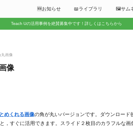
🆕お知らせ
📖ライブラリ
🖼️サ
Teach Uの活用事例を絶賛募集中です！詳しくはこちらから
る角丸画像
丸画像
押すとめくれる画像
の角が丸いバージョンです。ダウンロード
ストすると，すぐに活用できます。スライド２枚目のカラフル