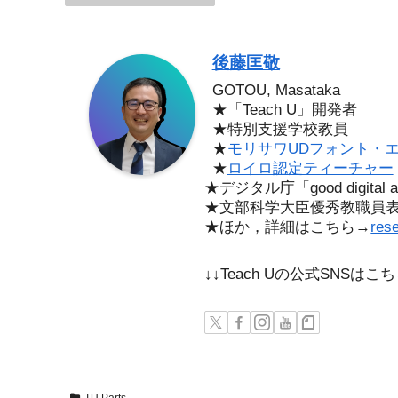
後藤匡敬
GOTOU, Masataka
★「Teach U」開発者
★特別支援学校教員
★
モリサワUDフォント・
★
ロイロ認定ティーチャー
★デジタル庁「good digita
★文部科学大臣優秀教職員
★ほか，詳細はこちら→
res
↓↓Teach Uの公式SNSは
TU Parts