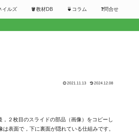
ムネイルズ
🪣教材DB
🍵コラム
❓問合せ
2021.11.13
2024.12.08
後，２枚目のスライドの部品（画像）をコピーし
な画像は表面で，下に裏面が隠れている仕組みです。