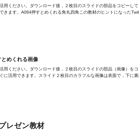
す。ご活用ください。ダウンロード後，２枚目のスライドの部品をコピーして，ご
きます。A084押すとめくれる角丸四角この教材のヒントになったTwitte
]押すとめくれる画像
す。ご活用ください。ダウンロード後，２枚目のスライドの部品（画像）をコピー
ぐに活用できます。スライド２枚目のカラフルな画像は表面で，下に裏面
たプレゼン教材