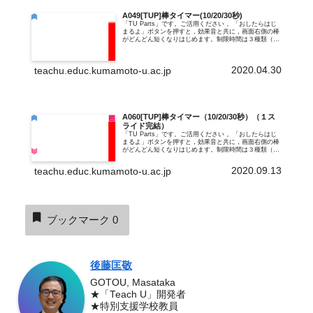
A049[TUP]棒タイマー(10/20/30秒)
「TU Parts」です。ご活用ください 。「おしたらはじ
まるよ」ボタンを押すと，効果音と共に，画面右側の棒
がどんどん短くなりはじめます。制限時間は３種類（10
秒/20秒/30秒）用意していますので，教材に合わせて活
用ください。終わったら，...
2020.04.30
teachu.educ.kumamoto-u.ac.jp
A060[TUP]棒タイマー（10/20/30秒）（１ス
ライド完結）
「TU Parts」です。ご活用ください 。「おしたらはじ
まるよ」ボタンを押すと，効果音と共に，画面右側の棒
がどんどん短くなりはじめます。制限時間は３種類（10
秒/20秒/30秒）用意していますので，教材に合わせて活
用ください。終わったら，...
2020.09.13
teachu.educ.kumamoto-u.ac.jp
ブックマーク
0
後藤匡敬
GOTOU, Masataka
★「Teach U」開発者
★特別支援学校教員