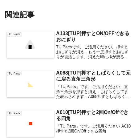
関連記事
A133[TUP]押すとON/OFFできる
TU Parts
おにぎり
TU Partsです。ご活用ください。押すと
おにぎりが消え，もう一度押すとおにぎ
りが復活します。消えた時に枠が残るよ
うにしました。引き算の教材などにも使
えそうです。このTU Partsを利用したプ
レゼン教材
A068[TUP]押すとしばらくして元
TU Parts
に戻る直角三角形
「TU Parts」です。ご活用ください。直
角三角形を押すと消え，しばらくしてま
た表示されます。A068押すとしばらくし
て元に戻る直角三角形似た動きをするTU
Parts他の直角三角形のTU Parts
A010[TUP]押すと2回On/Offでき
TU Parts
る四角
「TU Parts」です。ご活用ください A010
押すと2回On/Offできる四角