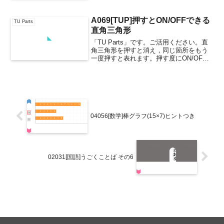
A069[TUP]押すとON/OFFできる
TU Parts
直角三角形
「TU Parts」です。ご活用ください。直
角三角形を押すと消え，同じ箇所をもう
一度押すと表れます。押す度にON/OFF
を繰り返します。A069押すとON/OFFで
きる直角三角形他の直角三角形のTU
Parts
04056[数学]棒グラフ(15×7)ヒントつき
02031[国語]うごくことば その6