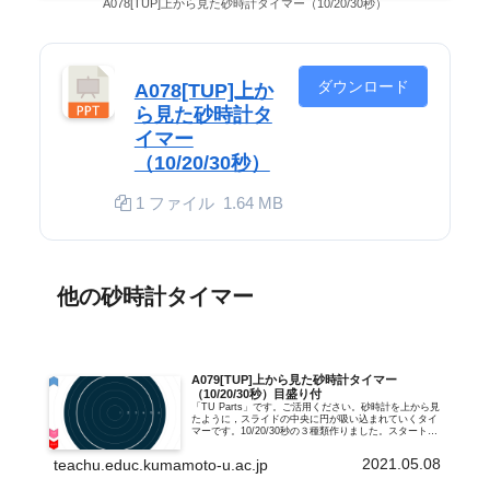
A078[TUP]上から見た砂時計タイマー（10/20/30秒）
ダウンロード
A078[TUP]上か
ら見た砂時計タ
イマー
（10/20/30秒）
1 ファイル
1.64 MB
他の砂時計タイマー
A079[TUP]上から見た砂時計タイマー
（10/20/30秒）目盛り付
「TU Parts」です。ご活用ください。砂時計を上から見
たように，スライドの中央に円が吸い込まれていくタイ
マーです。10/20/30秒の３種類作りました。スタートボ
タンのスライドと，直後のタイマースライド，２枚セッ
トでコピペしてください。...
2021.05.08
teachu.educ.kumamoto-u.ac.jp