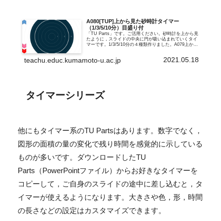
A080[TUP]上から見た砂時計タイマー
（1/3/5/10分）目盛り付
「TU Parts」です。ご活用ください。砂時計を上から見
たように，スライドの中央に円が吸い込まれていくタイ
マーです。1/3/5/10分の４種類作りました。A079上から
見た砂時計タイマー（10/20/30秒）目盛り付の時間の長
いバージョン...
2021.05.18
teachu.educ.kumamoto-u.ac.jp
タイマーシリーズ
他にもタイマー系のTU Partsはあります。数字でなく，
図形の面積の量の変化で残り時間を感覚的に示している
ものが多いです。ダウンロードしたTU
Parts（PowerPointファイル）からお好きなタイマーを
コピーして，ご自身のスライドの途中に差し込むと，タ
イマーが使えるようになります。大きさや色，形，時間
の長さなどの設定はカスタマイズできます。