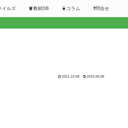
ムネイルズ
🪣教材DB
🍵コラム
❓問合せ
2021.10.08
2025.06.08