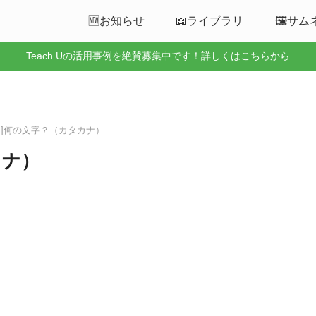
🆕お知らせ
📖ライブラリ
🖼️サ
Teach Uの活用事例を絶賛募集中です！詳しくはこちらから
国語]何の文字？（カタカナ）
カナ）