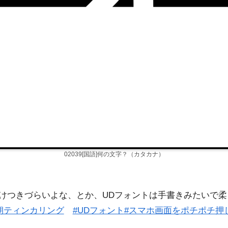
02039[国語]何の文字？（カタカナ）
けつきづらいよな、とか、UDフォントは手書きみたいで
朝ティンカリング
#UDフォント
#スマホ画面をポチポチ押