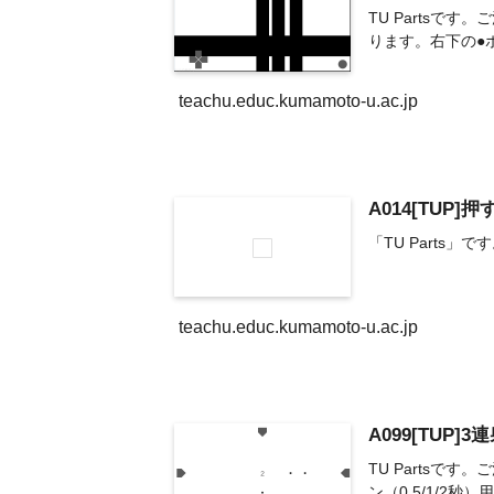
TU Parts
ります。右下の●
teachu.educ.kumamoto-u.ac.jp
A014[TUP
「TU Parts」
teachu.educ.kumamoto-u.ac.jp
A099[TUP]3
TU Parts
ン（0.5/1/2秒