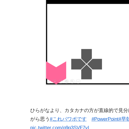
ひらがなより、カタカナの方が直線的で見分
がら思う
#これパワポです
#PowerPoint
#早
pic.twitter.com/q9q3SVF7vI