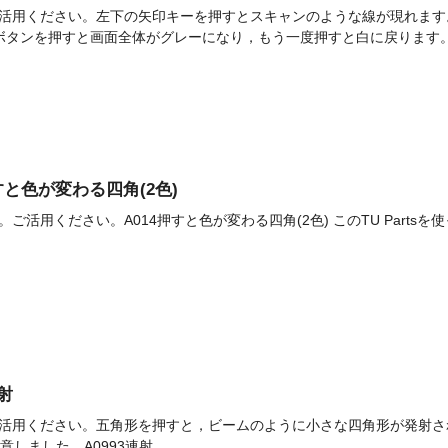
です。ご活用ください。左下の矢印キーを押すとスキャンのような線が現れ
ボタンを押すと画面全体がグレーになり，もう一度押すと白に戻ります。
]押すと色が変わる四角(2色)
です。ご活用ください。A014押すと色が変わる四角(2色) このTU Part
連射
です。ご活用ください。五角形を押すと，ビームのように小さな四角形が発射
）用意しました。A0993連射