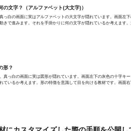
語]何の文字？（アルファベット(大文字)）
真っ白の画面に実はアルファベットの大文字が隠れています。画面左下
動きで進みます。それを手掛かりに何の文字が隠れているか考えます。形
何の形？
。真っ白の画面に実は図形が隠れています。画面左下の灰色の十字キー
れているか考えます。形の特徴を意識して目を向ける教材です。画面右下
の教材にカスタマイズした際の手順を公開