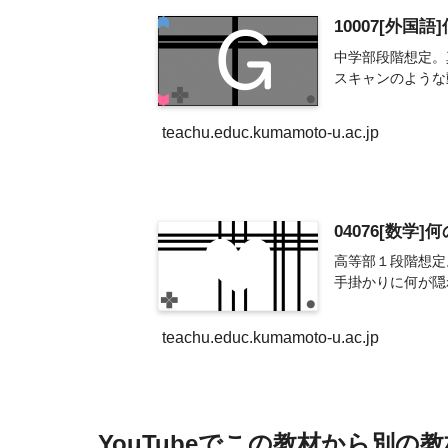
10007[外国
中学部段階想定。
スキャンのような
teachu.educ.kumamoto-u.ac.jp
04076[数学]
高等部１段階想定
手掛かりに何が隠
teachu.educ.kumamoto-u.ac.jp
YouTubeでこの教材から別