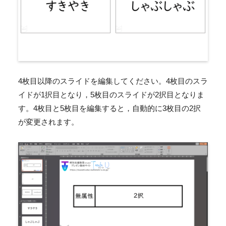
4枚目以降のスライドを編集してください。4枚目のスラ
イドが1択目となり，5枚目のスライドが2択目となりま
す。4枚目と5枚目を編集すると，自動的に3枚目の2択
が変更されます。