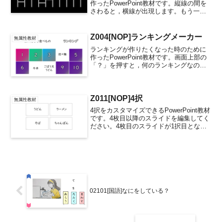
作ったPowerPoint教材です。縦線の間を
さわると，横線が出現します。もう一度
同じ箇所押すと，消えます。以前は黒板
に縦線を引いて，子どもたちにチョーク
を渡して「一人３本，横線引いていい
Z004[NOP]ランキングメーカー
無属性教材
よ」なんて言って...
ランキングが作りたくなった時のために
作ったPowerPoint教材です。画面上部の
「？」を押すと，何のランキングなのか
表示できます。１～10の下に内容が隠し
ています。ランキングの内容は文字以外
にも，写真でも面白いです。文字は，
PowerPo...
Z011[NOP]4択
無属性教材
4択をカスタマイズできるPowerPoint教材
です。4枚目以降のスライドを編集してく
ださい。4枚目のスライドが1択目とな
り，5枚目のスライドが2択目，6枚目のス
ライドが3択目，7枚目のスライドが4択目
となります。4枚目から7枚目を編集す
る...
02101[国語]なにをしている？