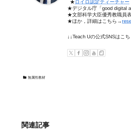
★
ロイロ認定ティーチャー
★デジタル庁「good digita
★文部科学大臣優秀教職員
★ほか，詳細はこちら→
res
↓↓Teach Uの公式SNSは
無属性教材
関連記事