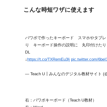
こんな時短ワザに使えます
パワポで作ったキーボード スマホやタブレ
り キーボード操作の説明に 丸印付けたり
DL
↓
https://t.co/TXRemEu3lj
pic.twitter.com/6be
— Teach U┃みんなのデジタル教材サイト (@T
右：パワポキーボード（Teach U教材）