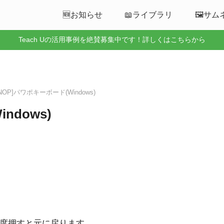
🆕お知らせ
📖ライブラリ
🖼️サ
Teach Uの活用事例を絶賛募集中です！詳しくはこちらから
[NOP]パワポキーボード(Windows)
ndows)
度押すと元に戻ります。