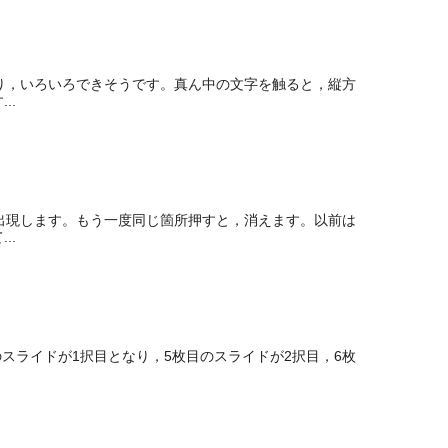
ったり，いろいろできそうです。真ん中の文字を触ると，縦方
..
線が出現します。もう一度同じ箇所押すと，消えます。以前は
..
目のスライドが1択目となり，5枚目のスライドが2択目，6枚