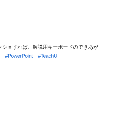
クショすれば、解説用キーボードのできあが
#PowerPoint
#TeachU