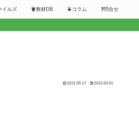
ムネイルズ
🪣教材DB
🍵コラム
❓問合せ
2021.05.17
2022.03.01