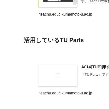
す。Teach U
teachu.educ.kumamoto-u.ac.jp
活用しているTU Parts
A014[TUP
「TU Parts」
teachu.educ.kumamoto-u.ac.jp