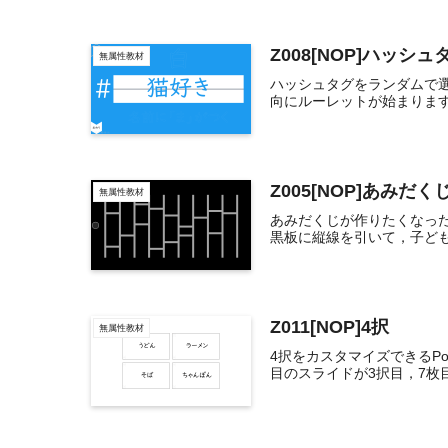
Z008[NOP]ハッシュ
無属性教材
ハッシュタグをランダムで選
向にルーレットが始まります
Z005[NOP]あみだ
無属性教材
あみだくじが作りたくなった
黒板に縦線を引いて，子ども
Z011[NOP]4択
無属性教材
4択をカスタマイズできるPo
目のスライドが3択目，7枚目