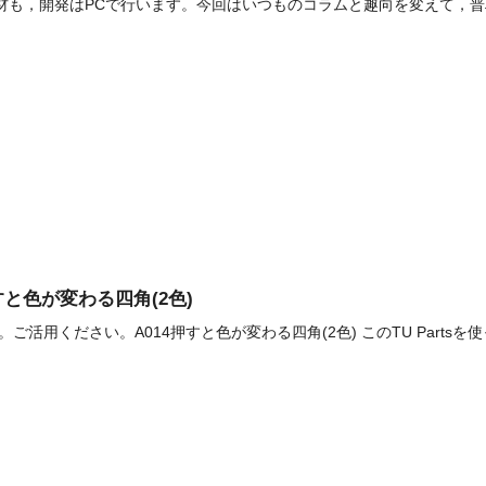
の教材も，開発はPCで行います。今回はいつものコラムと趣向を変えて，普
]押すと色が変わる四角(2色)
です。ご活用ください。A014押すと色が変わる四角(2色) このTU Part