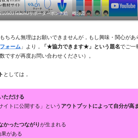
210503TeachUサポーターポンチ絵 概念図
もちろん無理はお願いできませんが，もし興味・関心があ
フォーム
」より，
「★協力できます★」という題名
でご一
数ですが再度お問い合わせください）。
ト
としては，
いただける
サイトに公開する」という
アウトプットによって自分が高
なかったつながり
が生まれる
効果がある