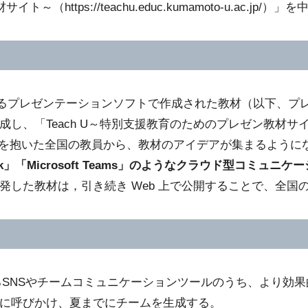
https://teachu.educ.kumamoto-u.ac.jp/
int に代表するプレゼンテーションソフトで作成された教材（以
、「Teach U～特別支援教育のためのプレゼン教材サイト
に関心を抱いた全国の教員から、教材のアイデアが集まるように
）や「Slack」「Microsoft Teams」のようなクラウド型コ
発した教材は，引き続き Web 上で公開することで、全
るSNSやチームコミュニケーションツールのうち、より効
に呼びかけ、夏までにチームを生成する。