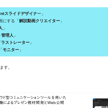
Pointスライドデザイナ
ー」
動画にする「
解説動画クリエイター
」
人
」
ト管理人
」
イラストレーター
」
「
モニター
」
ます。