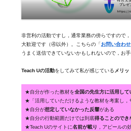
非営利の活動ですし，通常業務の傍らですので，
大歓迎です（④以外）。こちらの「
お問い合わせ
うまく送信できていないかもしれないので，お手
Teach Uの活動
をしてみて私が感じている
メリッ
★自分が作った教材を
全国の先生方に活用して
★「活用していただけるような教材を考案し，
★自分が
想定していなかった反響
がある
★自分の行動範囲だけでは到底
得ることのでき
★Teach Uのサイトに
名前が載り
，アピールの