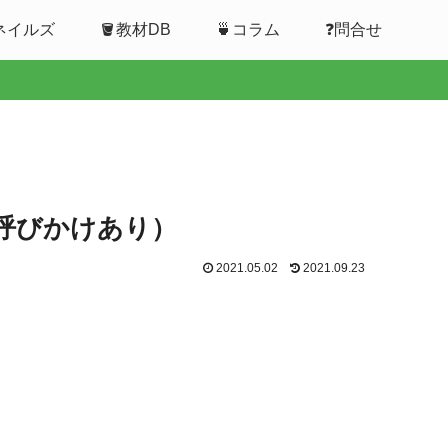
ムネイルズ
🪣教材DB
🍵コラム
❓問合せ
の呼びかけあり）
2021.05.02
2021.09.23