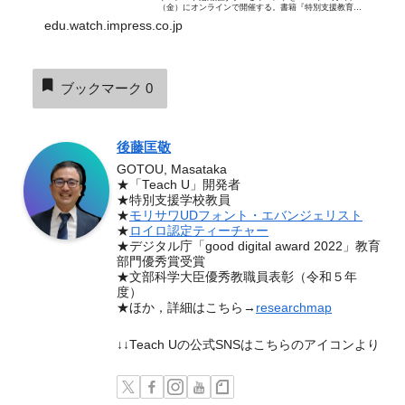
（金）にオンラインで開催する。書籍『特別支援教育×
ロイロノート：個別最適化された学び・協働的な学びを
edu.watch.impress.co.jp
実現するICT活用』の編著...
ブックマーク
0
後藤匡敬
GOTOU, Masataka
★「Teach U」開発者
★特別支援学校教員
★
モリサワUDフォント・エバンジェリスト
★
ロイロ認定ティーチャー
★デジタル庁「good digital award 2022」教育
部門優秀賞受賞
★文部科学大臣優秀教職員表彰（令和５年
度）
★ほか，詳細はこちら→
researchmap
↓↓Teach Uの公式SNSはこちらのアイコンより