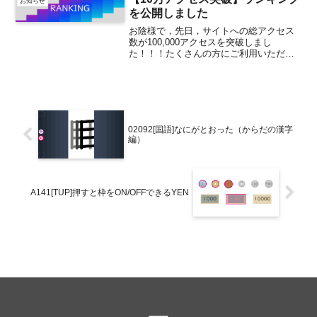
お知らせ
を公開しました
お陰様で，先日，サイトへの総アクセス
数が100,000アクセスを突破しまし
た！！！たくさんの方にご利用いただ
き，感謝感謝です。さらにご利用しやす
くなるよう，この度Teach U内のランキン
グを掲載するページを公開しました。
Teach Uのラ...
02092[国語]なにがとおった（からだの漢字
編）
A141[TUP]押すと枠をON/OFFできるYEN