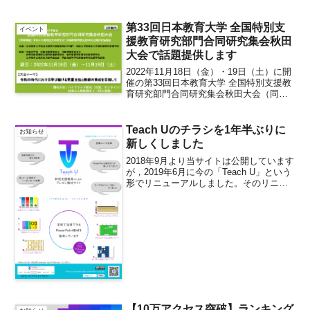
研究会夏季研修会 ＠熊本城ホール」
は，7月２８日に熊本地方で起きた令和８
年熊本地震により，県内の被害状況や会
第33回日本教育大学 全国特別支
イベント
場が使用できない状...
援教育研究部門合同研究集会秋田
大会で話題提供します
2022年11月18日（金）・19日（土）に開
催の第33回日本教育大学 全国特別支援教
育研究部門合同研究集会秋田大会（同時
開催：令和４年度秋田大学教育文化学部
附属特別支援学校公開研究協議会）。こ
の度お声掛けいただき，11月18日（金）
Teach Uのチラシを1年半ぶりに
お知らせ
の全国...
新しくしました
2018年9月より当サイトは公開しています
が，2019年6月に今の「Teach U」という
形でリニューアルしました。そのリニュ
ーアル時に１度チラシを作りました。こ
の度，機会もあってチラシを1年半ぶりに
作り直しました。「パワポのしかけ，つ
くっ...
【10万アクセス突破】ランキング