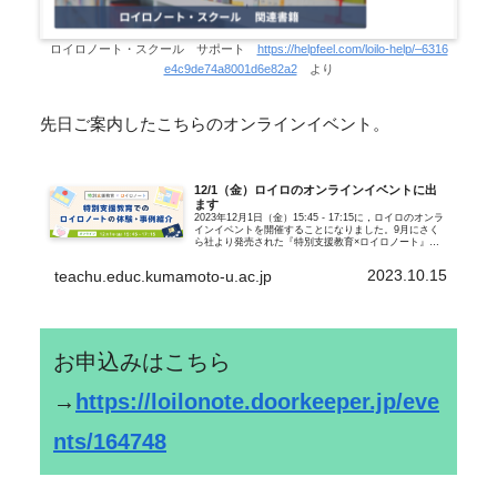
ロイロノート・スクール サポート
https://helpfeel.com/loilo-help/–6316
e4c9de74a8001d6e82a2
より
先日ご案内したこちらのオンラインイベント。
12/1（金）ロイロのオンラインイベントに出
ます
2023年12月1日（金）15:45 - 17:15に，ロイロのオンラ
インイベントを開催することになりました。9月にさく
ら社より発売された『特別支援教育×ロイロノート』。
その発売記念のイベントです。今回は，まだロイロをご
利用されたことがない...
2023.10.15
teachu.educ.kumamoto-u.ac.jp
お申込みはこちら
→
https://loilonote.doorkeeper.jp/eve
nts/164748