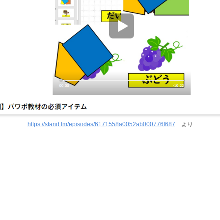
https://stand.fm/episodes/6171558a0052ab000776f687
より