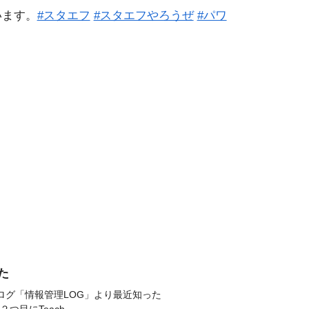
います。
#スタエフ
#スタエフやろうぜ
#パワ
た
。ブログ「情報管理LOG」より最近知った