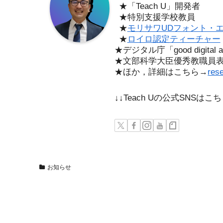
★「Teach U」開発者
★特別支援学校教員
★
モリサワUDフォント・
★
ロイロ認定ティーチャー
★デジタル庁「good digita
★文部科学大臣優秀教職員
★ほか，詳細はこちら→
res
↓↓Teach Uの公式SNSは
お知らせ