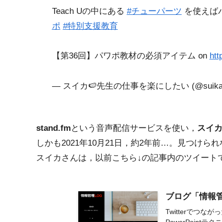
Teach Uの中にある
#チューパーツ
を使えば
ポ
#特別支援教育
【第36回】パワポ教材の必須アイテム on
htt
— スイカ🍉先生の仕事を楽にしたい (@suika_t
stand.fm
という音声配信サービスを使い，
スイ
しかも2021年10月21日，約2年前…。見つけら
スイカさんは，以前こちら↓の記事内のツイートで
ブログ「情報管
Twitterでつ