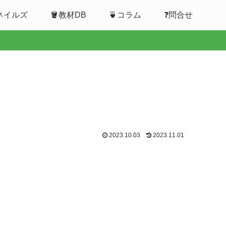
ムネイルズ
🪣教材DB
🍵コラム
❓問合せ
2023.10.03
2023.11.01