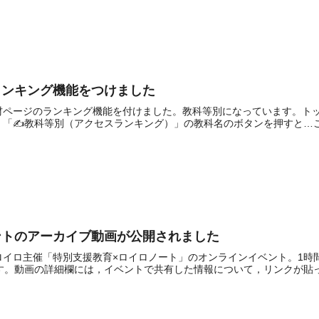
ランキング機能をつけました
材ページのランキング機能を付けました。教科等別になっています。ト
「✍教科等別（アクセスランキング）」の教科名のボタンを押すと…この
ントのアーカイブ動画が公開されました
たロイロ主催「特別支援教育×ロイロノート」のオンラインイベント。1
す。動画の詳細欄には，イベントで共有した情報について，リンクが貼って