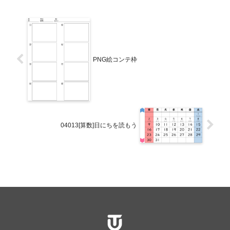
PNG絵コンテ枠
04013[算数]日にちを読もう