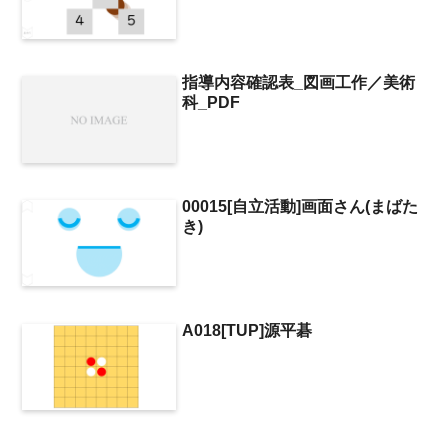
指導内容確認表_図画工作／美術
科_PDF
00015[自立活動]画面さん(まばた
き)
A018[TUP]源平碁