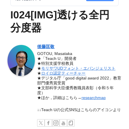
I024[IMG]透ける全円
分度器
後藤匡敬
GOTOU, Masataka
★「Teach U」開発者
★特別支援学校教員
★
モリサワUDフォント・エバンジェリスト
★
ロイロ認定ティーチャー
★デジタル庁「good digital award 2022」教育
部門優秀賞受賞
★文部科学大臣優秀教職員表彰（令和５年
度）
★ほか，詳細はこちら→
researchmap
↓↓Teach Uの公式SNSはこちらのアイコンより