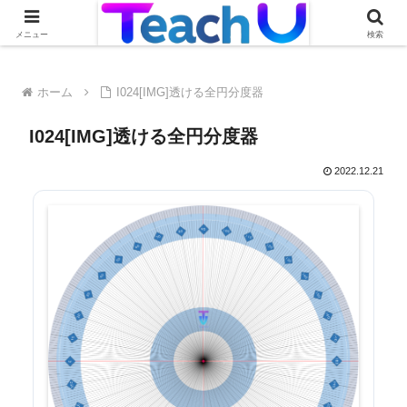
Teach Uの活用事例を絶賛募集中です！詳しくはこちらから
メニュー
検索
ホーム
I024[IMG]透ける全円分度器
I024[IMG]透ける全円分度器
2022.12.21