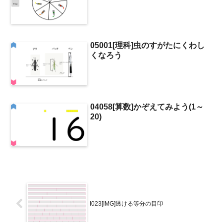
05001[理科]虫のすがたにくわし
くなろう
04058[算数]かぞえてみよう(1～
20)
I023[IMG]透ける等分の目印