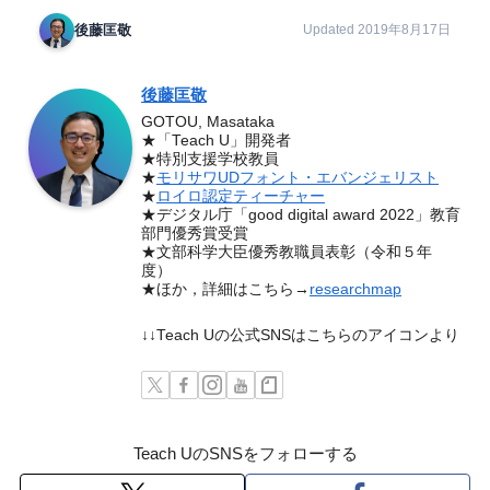
後藤匡敬
Updated 2019年8月17日
後藤匡敬
GOTOU, Masataka
★「Teach U」開発者
★特別支援学校教員
★
モリサワUDフォント・エバンジェリスト
★
ロイロ認定ティーチャー
★デジタル庁「good digital award 2022」教育
部門優秀賞受賞
★文部科学大臣優秀教職員表彰（令和５年
度）
★ほか，詳細はこちら→
researchmap
↓↓Teach Uの公式SNSはこちらのアイコンより
Teach UのSNSをフォローする