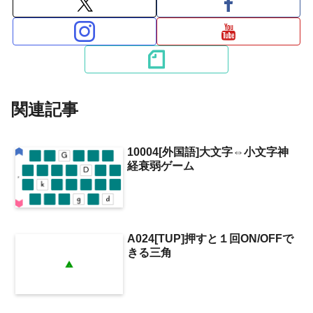
関連記事
10004[外国語]大文字⇔小文字神
経衰弱ゲーム
A024[TUP]押すと１回ON/OFFで
きる三角