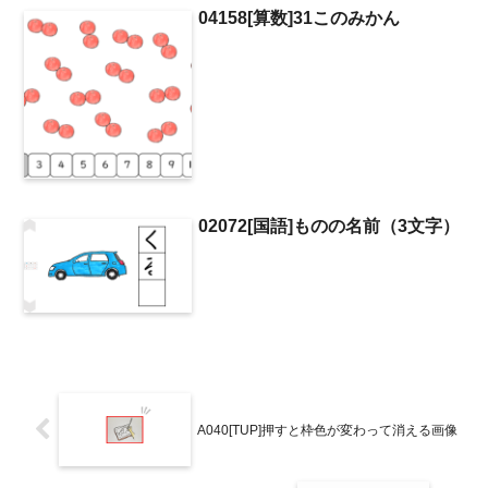
04158[算数]31このみかん
02072[国語]ものの名前（3文字）
A040[TUP]押すと枠色が変わって消える画像