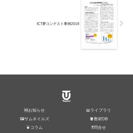
ICT夢コンテスト事例2019
🆕お知らせ
📖ライブラリ
🖼️サムネイルズ
🪣教材DB
🍵コラム
❓問合せ