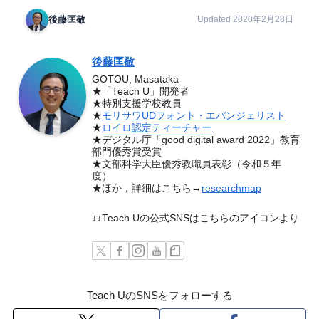
後藤匡敬
Updated 2020年2月28日
後藤匡敬
GOTOU, Masataka
★「Teach U」開発者
★特別支援学校教員
★
モリサワUDフォント・エバンジェリスト
★
ロイロ認定ティーチャー
★デジタル庁「good digital award 2022」教育
部門優秀賞受賞
★文部科学大臣優秀教職員表彰（令和５年
度）
★ほか，詳細はこちら→
researchmap
↓↓Teach Uの公式SNSはこちらのアイコンより
Teach UのSNSをフォローする