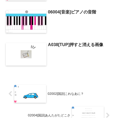
06004[音楽]ピアノの音階
A038[TUP]押すと消える画像
02002[国語]これなあに？
02004[国語]あんたがたどこさ