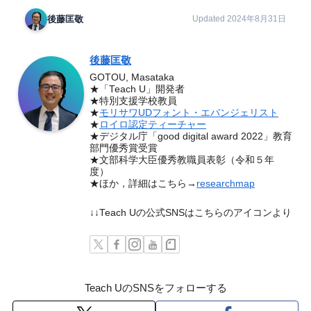
後藤匡敬
Updated 2024年8月31日
後藤匡敬
GOTOU, Masataka
★「Teach U」開発者
★特別支援学校教員
★
モリサワUDフォント・エバンジェリスト
★
ロイロ認定ティーチャー
★デジタル庁「good digital award 2022」教育
部門優秀賞受賞
★文部科学大臣優秀教職員表彰（令和５年
度）
★ほか，詳細はこちら→
researchmap
↓↓Teach Uの公式SNSはこちらのアイコンより
Teach UのSNSをフォローする