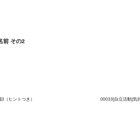
名前 その2
ム 顔（ヒントつき）
00033[自立活動]