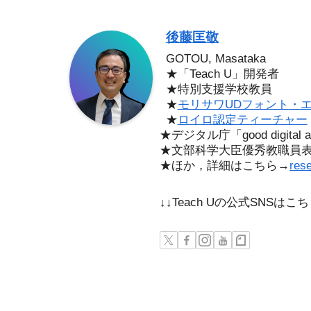
後藤匡敬
GOTOU, Masataka
★「Teach U」開発者
★特別支援学校教員
★
モリサワUDフォント・
★
ロイロ認定ティーチャー
★デジタル庁「good digita
★文部科学大臣優秀教職員
★ほか，詳細はこちら→
res
↓↓Teach Uの公式SNSは