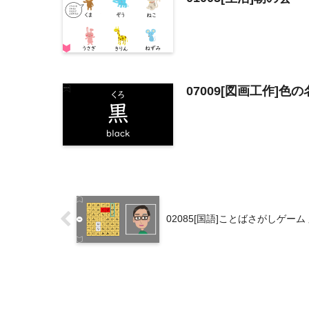
07009[図画工作]色の
02085[国語]ことばさがしゲー