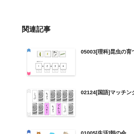
関連記事
05003[理科]昆虫
02124[国語]マッ
01005[生活]朝の会