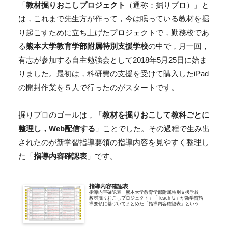
「
教材掘りおこしプロジェクト
（通称：掘りプロ）」と
は，これまで先生方が作って，今は眠っている教材を掘
り起こすために立ち上げたプロジェクトで，勤務校であ
る
熊本大学教育学部附属特別支援学校
の中で，月一回，
有志が参加する自主勉強会として2018年5月25日に始ま
りました。最初は，科研費の支援を受けて購入したiPad
の開封作業を５人で行ったのがスタートです。
掘りプロのゴールは，「
教材を掘りおこして教科ごとに
整理し，Web配信する
」ことでした。その過程で生み出
されたのが新学習指導要領の指導内容を見やすく整理し
た「
指導内容確認表
」です。
指導内容確認表
指導内容確認表「熊本大学教育学部附属特別支援学校
教材掘りおこしプロジェクト」「Teach U」が新学習指
導要領に基づいてまとめた「指導内容確認表」というも
のがあります。知的障害特別支援学校の各教科につい
て，小学部・中学部・高等部で取り扱う...