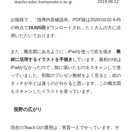
2019.06.12
teachu.educ.kumamoto-u.ac.jp
お陰様で，「指導内容確認表」PDF版は2020/10/10 4:45
の時点で
19,925回
ダウンロードされ，たくさんの方に活
用いただいております。
また，概念図にあるように，iPadを使って絵を描き，
教
材に活用するイラストを手描き
しています。最初の頃は
iPadがなかったので，紙に描いたものをスキャンして使
っていました。初期のプレゼン教材をよく見ると，絵の
タッチが今とは違うのが分かると思います。この概念図
もスキャンしたイラストを使っています。
視野の広がり
現在のTeach Uの運用は，実質一人でやっています。サ