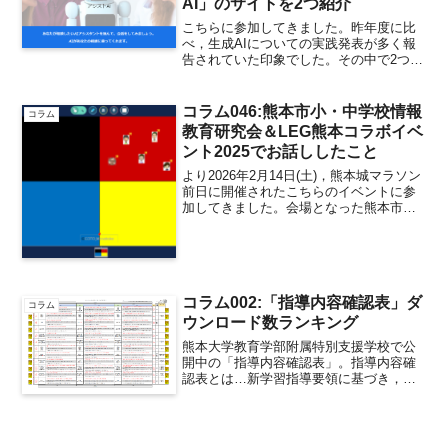
AI」のサイトを2つ紹介
こちらに参加してきました。昨年度に比
べ，生成AIについての実践発表が多く報
告されていた印象でした。その中で2つ，
生成AIを使った面白い取組に出会ったの
で，ご紹介します（開発された方の承諾
を得ています）。特別支援学校教員のた
コラム046:熊本市小・中学校情報
コラム
めのアシストAI1...
教育研究会＆LEG熊本コラボイベ
ント2025でお話ししたこと
より2026年2月14日(土)，熊本城マラソン
前日に開催されたこちらのイベントに参
加してきました。会場となった熊本市立
五福小学校熊本市小・中学校情報教育研
究会と，LEG（ロイロ教育者グループ：
LoiLo Educators Group）熊本...
コラム002:「指導内容確認表」ダ
コラム
ウンロード数ランキング
熊本大学教育学部附属特別支援学校で公
開中の「指導内容確認表」。指導内容確
認表とは…新学習指導要領に基づき，知
的障害特別支援学校の各教科について，
小学部・中学部・高等部で取り扱う教科
の指導内容を一覧化してあります。教科
ごとに１枚ものでまとめて...