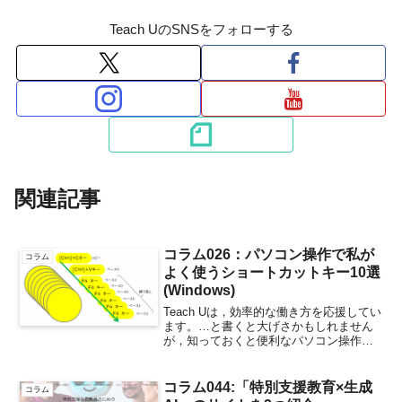
Teach UのSNSをフォローする
関連記事
コラム026：パソコン操作で私が
コラム
よく使うショートカットキー10選
(Windows)
Teach Uは，効率的な働き方を応援してい
ます。…と書くと大げさかもしれません
が，知っておくと便利なパソコン操作の
小技を紹介しています。Microsoft Office
のアプリ。Word,Excel,PowerPoint…最近
は文書をはじ...
コラム044:「特別支援教育×生成
コラム