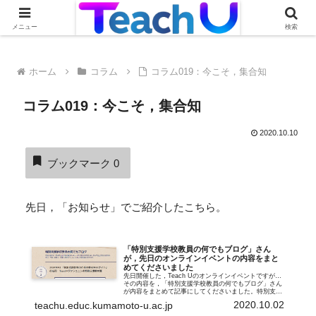
Teach Uの活用事例を絶賛募集中です！詳しくはこちらから
メニュー
検索
ホーム
コラム
コラム019：今こそ，集合知
コラム019：今こそ，集合知
2020.10.10
ブックマーク
0
先日，「お知らせ」でご紹介したこちら。
「特別支援学校教員の何でもブログ」さん
が，先日のオンラインイベントの内容をまと
めてくださいました
先日開催した，Teach Uのオンラインイベントですが…
その内容を，「特別支援学校教員の何でもブログ」さん
が内容をまとめて記事にしてくださいました。特別支援
学校教員の何でもブログ一通り，文字に起こしてくださ
2020.10.02
teachu.educ.kumamoto-u.ac.jp
っているので，どんなことがあったの...