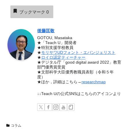
ブックマーク
0
後藤匡敬
GOTOU, Masataka
★「Teach U」開発者
★特別支援学校教員
★
モリサワUDフォント・エバンジェリスト
★
ロイロ認定ティーチャー
★デジタル庁「good digital award 2022」教育
部門優秀賞受賞
★文部科学大臣優秀教職員表彰（令和５年
度）
★ほか，詳細はこちら→
researchmap
↓↓Teach Uの公式SNSはこちらのアイコンより
コラム