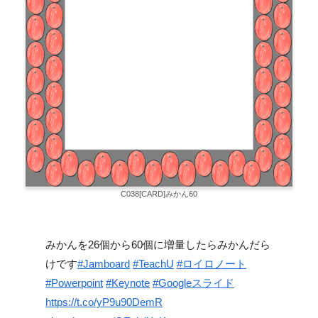
C038[CARD]みかん60
みかんを26個から60個に増量したらみかんだら
けです
#Jamboard
#TeachU
#ロイロノート
#Powerpoint
#Keynote
#Googleスライド
https://t.co/yP9u90DemR