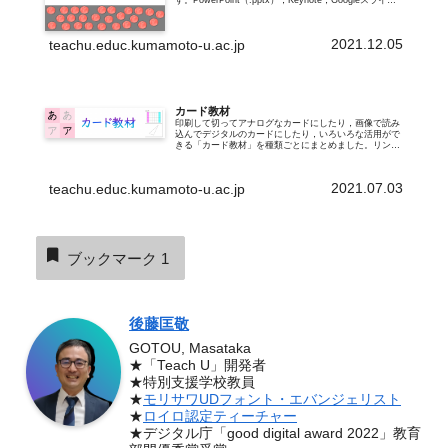
す。PowerPoint（.pptx），Keynote，Googleスライ
ド，Jamboard，ロイロノート・スクールで使えるよう
に…
2021.12.05
teachu.educ.kumamoto-u.ac.jp
カード教材
印刷して切ってアナログなカードにしたり，画像で読み
込んでデジタルのカードにしたり，いろいろな活用がで
きる「カード教材」を種類ごとにまとめました。リンク
先では，PNG形式のサムネイル画像一覧と，PDFを閲
覧できます。タブレット端末で動作する教…
2021.07.03
teachu.educ.kumamoto-u.ac.jp
ブックマーク
1
後藤匡敬
GOTOU, Masataka
★「Teach U」開発者
★特別支援学校教員
★
モリサワUDフォント・エバンジェリスト
★
ロイロ認定ティーチャー
★デジタル庁「good digital award 2022」教育