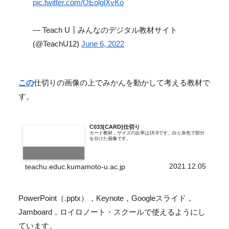
pic.twitter.com/OEolglXvKo
— Teach U┃みんなのデジタル教材サイト
(@TeachU12)
June 6, 2022
この
仕切りの画像の上でみかんを動かして考える教材で
す。
C033[CARD]仕切り
カード教材，サイズの比率は16:9です。白と灰色で部分
を分けた画像です。
2021.12.05
teachu.educ.kumamoto-u.ac.jp
PowerPoint（.pptx），Keynote，Googleスライド，
Jamboard，ロイロノート・スクールで使えるようにし
ています。