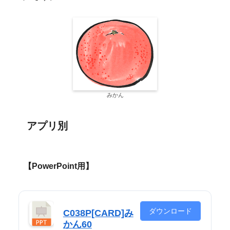
みかん
アプリ別
【PowerPoint用】
ダウンロード
C038P[CARD]み
かん60