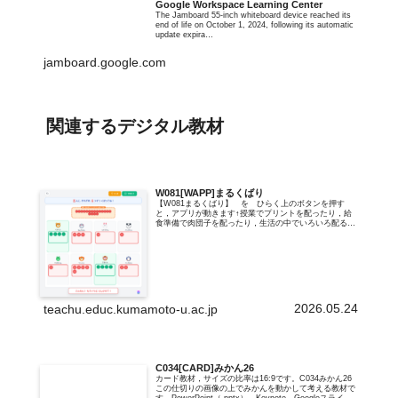
Google Workspace Learning Center
The Jamboard 55-inch whiteboard device reached its
end of life on October 1, 2024, following its automatic
update expira…
jamboard.google.com
関連するデジタル教材
W081[WAPP]まるくばり
【W081まるくばり】 を ひらく上のボタンを押す
と，アプリが動きます↑授業でプリントを配ったり，給
食準備で肉団子を配ったり，生活の中でいろいろ配る場
面はありますよね。将来の仕事でも同じように複数に
「配る」場面は出てきそうです。このアプリは…
2026.05.24
teachu.educ.kumamoto-u.ac.jp
C034[CARD]みかん26
カード教材，サイズの比率は16:9です。C034みかん26
この仕切りの画像の上でみかんを動かして考える教材で