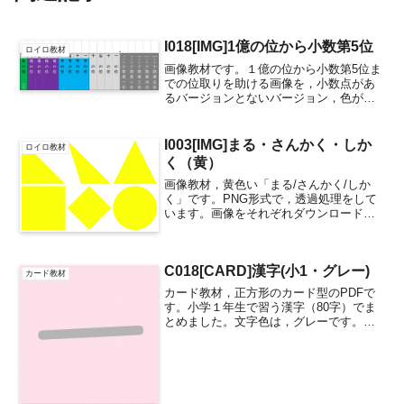
I018[IMG]1億の位から小数第5位
ロイロ教材
画像教材です。１億の位から小数第5位ま
での位取りを助ける画像を，小数点があ
るバージョンとないバージョン，色がモ
ノクロとカラーの合わせて４種類用意し
ました。数値の枠は，透過するようにし
ています（透過PNG）。小数点あり／カ
I003[IMG]まる・さんかく・しか
ロイロ教材
ラー小数点あり／モノ...
く（黄）
画像教材，黄色い「まる/さんかく/しか
く」です。PNG形式で，透過処理をして
います。画像をそれぞれダウンロードし
てご活用ください。ページ下部の「ダウ
ンロード」ボタンを押すと，ZIPファイル
でまとめてダウンロードできます。 ※こ
C018[CARD]漢字(小1・グレー)
ちらの教材は，...
カード教材
カード教材，正方形のカード型のPDFで
す。小学１年生で習う漢字（80字）でま
とめました。文字色は，グレーです。引
用元：学年別漢字配当表（小学校学習指
導要領（平成29年3月告示）p.42） 【1
年】一右雨円王音下火花貝学気九休玉金
空月大見五口...