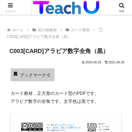
Teach Uの活用事例を絶賛募集中です！詳しくはこちらから
メニュー
検索
ホーム
其の他教材
カード教材
C003[CARD]アラビア数字全角（黒）
C003[CARD]アラビア数字全角（黒）
2020.06.25
2021.06.20
ブックマーク
0
カード教材，正方形のカード型のPDFです。
アラビア数字の全角です。文字色は黒です。