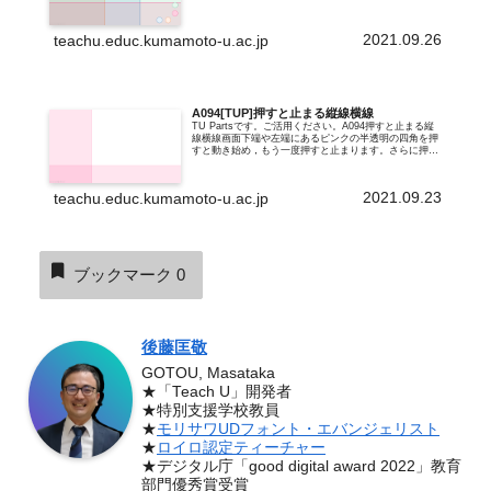
め，もう一度押すと止まります。さらに押すと，再び最
初の位置から動き始めます。...
2021.09.26
teachu.educ.kumamoto-u.ac.jp
A094[TUP]押すと止まる縦線横線
TU Partsです。ご活用ください。A094押すと止まる縦
線横線画面下端や左端にあるピンクの半透明の四角を押
すと動き始め，もう一度押すと止まります。さらに押す
と，再び最初の位置から動き始めます。透過率を90%に
していますので，PCのPow...
2021.09.23
teachu.educ.kumamoto-u.ac.jp
ブックマーク
0
後藤匡敬
GOTOU, Masataka
★「Teach U」開発者
★特別支援学校教員
★
モリサワUDフォント・エバンジェリスト
★
ロイロ認定ティーチャー
★デジタル庁「good digital award 2022」教育
部門優秀賞受賞