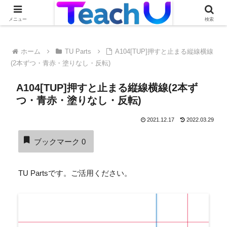
Teach Uの活用事例を絶賛募集中です！詳しくはこちらから
メニュー
検索
ホーム
TU Parts
A104[TUP]押すと止まる縦線横線
(2本ずつ・青赤・塗りなし・反転)
A104[TUP]押すと止まる縦線横線(2本ず
つ・青赤・塗りなし・反転)
2021.12.17
2022.03.29
ブックマーク
0
TU Partsです。ご活用ください。