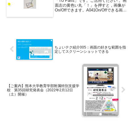
「TU Parts」です。ご活用ください 。画
面左の黄色い丸「！」を押すと，画像が
On/Offできます。A041On/Offできる画像
この解説動画と合わせてご活用ください
プレゼン教材内の画像を置き換える方法
（Windows編）
ちょいテク紹介005：画面の好きな範囲を指
定してスクリーンショットできる
【ご案内】熊本大学教育学部附属特別支援学
校 第35回研究発表会（2022年2月12日
（土）開催）