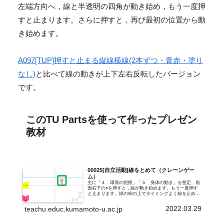
左端方向へ，線と半透明の四角が動き始め，もう一度押
すと止まります。さらに押すと，再び最初の位置から動
き始めます。
A097[TUP]押すと止まる縦線横線(2本ずつ・青赤・塗り
なし)
と比べて線の動きが上下左右反転したバージョン
です。
このTU Partsを使って作ったプレゼン
教材
00025[自立活動]線をとめて（クレーンゲー
ム）
主に「４ 環境の把握」「５ 身体の動き」を想定。画
面右下の○を押すと，線が動き始めます。もう一度押す
と止まります。緑の枠の上でタイミングよく線を止め，
四方でうさぎのぬいぐるみを囲んで，ゲットできるでし
ょうか。画面右下の○をさらに押すと，再び...
2022.03.29
teachu.educ.kumamoto-u.ac.jp