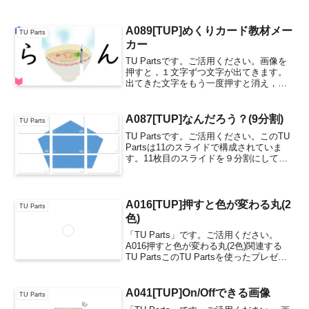
A089[TUP]めくりカード教材メー
TU Parts
カー
TU Partsです。ご活用ください。画像を
押すと，１文字ずつ文字が出てきます。
出てきた文字をもう一度押すと消え，そ
の後もON/OFFできます。A089めくりカ
ード教材メーカー文字数は１文字～５文
字バージョンまであります。スライド２
A087[TUP]なんだろう？(9分割)
TU Parts
枚１ペア...
TU Partsです。ご活用ください。このTU
Partsは11のスライドで構成されていま
す。11枚目のスライドを９分割にして表
示できるTU Partsです。ベースとなる11
枚目のスライドのみ編集してください。
「これ，なんだろう？」と言いな...
A016[TUP]押すと色が変わる丸(2
TU Parts
色)
「TU Parts」です。ご活用ください。
A016押すと色が変わる丸(2色)関連する
TU PartsこのTU Partsを使ったプレゼン
教材
A041[TUP]On/Offできる画像
TU Parts