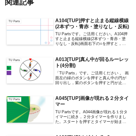
関連記事
A104[TUP]押すと止まる縦線横線
TU Parts
(2本ずつ・青赤・塗りなし・反転)
TU Partsです。ご活用ください。A104押
すと止まる縦線横線(2本ずつ・青赤・塗
りなし・反転)画面右下の○を押すと，画
面上端から下端へ，右端から左端方向
へ，線と半透明の四角が動き始め，もう
一度押すと止まります。さらに押すと，
A013[TUP]真ん中が回るルーレッ
TU Parts
再び最初の...
ト(4分割)
「TU Parts」です。ご活用ください 。 画
面左の緑のボタンを押すと真ん中の円が
回り出し，紫のボタンを押すと円が止ま
ります。約1分間，何も操作しないとカー
ソルの回転が止まるので，その際は一つ
前のスライドに戻ってください。（TU
A045[TUP]画像が現れる２分タイ
TU Parts
Part...
マー
TU Partsです。A044画像が現れる１分タ
イマーに続き，２分タイマーを作りまし
た。スタートを押すとタイマーが始まり
ます。時間が経つにつれて，徐々に隠れ
た画像が表示されます。画像は，パソコ