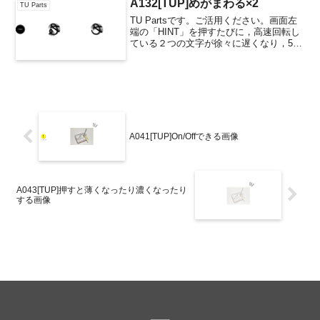
ンで好きなものに入れ替えることができ
A132[TUP]めがまわる×2
TU Parts
ます。入れ替...
TU Partsです。ご活用ください。画面左
端の「HINT」を押すたびに，高速回転し
ている２つの文字が徐々に遅くなり，5回
押すと止まります。関連するTU Parts
A041[TUP]On/Offできる画像
A043[TUP]押すと薄くなったり濃くなったり
する画像