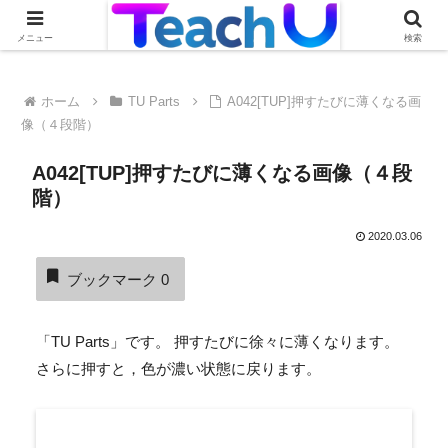
Teach Uの活用事例を絶賛募集中です！詳しくはこちらから
メニュー
検索
ホーム
TU Parts
A042[TUP]押すたびに薄くなる画
像（４段階）
A042[TUP]押すたびに薄くなる画像（４段
階）
2020.03.06
ブックマーク
0
「TU Parts」です。 押すたびに徐々に薄くなります。
さらに押すと，色が濃い状態に戻ります。