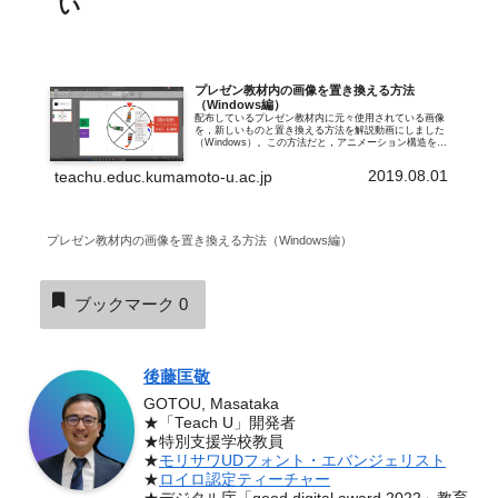
い
プレゼン教材内の画像を置き換える方法
（Windows編）
配布しているプレゼン教材内に元々使用されている画像
を，新しいものと置き換える方法を解説動画にしました
（Windows）。この方法だと，アニメーション構造を保
ったまま，画像を新しいものと入れ替えることができま
す。ご活用ください。［図の変更］の...
2019.08.01
teachu.educ.kumamoto-u.ac.jp
プレゼン教材内の画像を置き換える方法（Windows編）
ブックマーク
0
後藤匡敬
GOTOU, Masataka
★「Teach U」開発者
★特別支援学校教員
★
モリサワUDフォント・エバンジェリスト
★
ロイロ認定ティーチャー