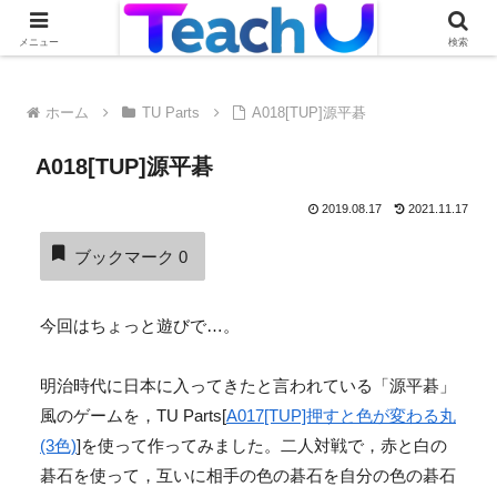
Teach Uの活用事例を絶賛募集中です！詳しくはこちらから
メニュー
検索
ホーム
TU Parts
A018[TUP]源平碁
A018[TUP]源平碁
2019.08.17
2021.11.17
ブックマーク
0
今回はちょっと遊びで…。
明治時代に日本に入ってきたと言われている「源平碁」
風のゲームを，TU Parts[
A017[TUP]押すと色が変わる丸
(3色)
]を使って作ってみました。二人対戦で，赤と白の
碁石を使って，互いに相手の色の碁石を自分の色の碁石