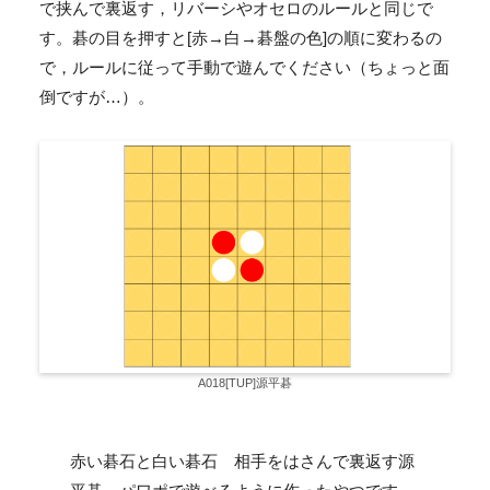
で挟んで裏返す，リバーシやオセロのルールと同じで
す。碁の目を押すと[赤→白→碁盤の色]の順に変わるの
で，ルールに従って手動で遊んでください（ちょっと面
倒ですが…）。
A018[TUP]源平碁
赤い碁石と白い碁石 相手をはさんで裏返す源