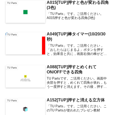
A015[TUP]押すと色が変わる四角
TU Parts
(3色)
「TU Parts」です。ご活用ください。
A015押すと色が変わる四角(3色)
A049[TUP]棒タイマー(10/20/30
TU Parts
秒)
「TU Parts」です。ご活用ください 。
「おしたらはじまるよ」ボタンを押す
と，効果音と共に，画面右側の棒がどん
どん短くなりはじめます。制限時間は３
種類（10秒/20秒/30秒）用意しています
ので，教材に合わせて活用ください。終
A088[TUP]押すとめくれて
TU Parts
わったら，...
ON/OFFできる四角
TU Partsです。ご活用ください。画面中
央部を押すと，めくれて四角が表れ，も
う一度押すと消えます。その後，押す度
にON/OFFできます。A088押すとめくれ
てON/OFFできる四角似た動きをするTU
Parts関連するTU Parts
A152[TUP]押すと消える立方体
TU Parts
「TU Parts」です。ご活用ください。こ
のTU Partsが使われたプレゼン教材