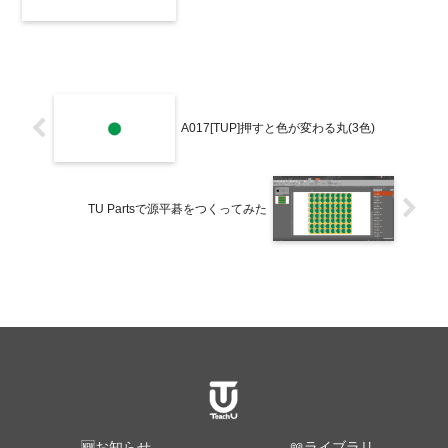
A017[TUP]押すと色が変わる丸(3色)
TU Partsで源平碁をつくってみた
🆕お知らせ
📖ライブラリ