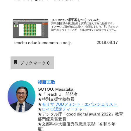
TU Partsで源平碁をつくってみた
源平碁]作成の解説動画と実際に遊んでみた動画です。
イメージに繋がればと思い，公開しました。TU Partsで
源平碁をつくってみた 4分34秒TU Partsでつくった源
平碁で遊んでみた 1分30秒
2019.08.17
teachu.educ.kumamoto-u.ac.jp
ブックマーク
0
後藤匡敬
GOTOU, Masataka
★「Teach U」開発者
★特別支援学校教員
★
モリサワUDフォント・エバンジェリスト
★
ロイロ認定ティーチャー
★デジタル庁「good digital award 2022」教育
部門優秀賞受賞
★文部科学大臣優秀教職員表彰（令和５年
度）