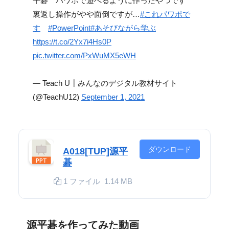
平碁 パワポで遊べるように作ったやつです
裏返し操作がやや面倒ですが…
#これパワポで
す
#PowerPoint
#あそびながら学ぶ
https://t.co/2Yx7i4Hs0P
pic.twitter.com/PxWuMX5eWH
— Teach U┃みんなのデジタル教材サイト
(@TeachU12)
September 1, 2021
ダウンロード
A018[TUP]源平
碁
1 ファイル
1.14 MB
源平碁を作ってみた動画