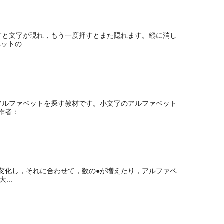
すと文字が現れ，もう一度押すとまた隠れます。縦に消し
トの...
アルファベットを探す教材です。小文字のアルファベット
：...
で変化し，それに合わせて，数の●が増えたり，アルファベ
..