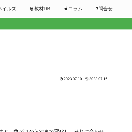
ムネイルズ
🪣教材DB
🍵コラム
❓問合せ
2023.07.10
2023.07.16
すと，数が11から20まで変化し，それに合わせ