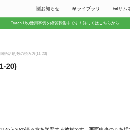
🆕お知らせ
📖ライブラリ
🖼️サ
Teach Uの活用事例を絶賛募集中です！詳しくはこちらから
[外国語活動]数の読み方(11-20)
-20)
11から20の読み方を学習する教材です。画面中央の△を押