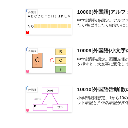
10006[外国語]ア
外国語
中学部段階を想定。アルフ
たり横に消したり虫食いにし
10009[外国語]小文
外国語
中学部段階想定。画面左側
を押すと，大文字に変化しま
10010[外国語活動]数の
外国語
小学部段階想定。1から10
ット表記と片仮名表記が変化