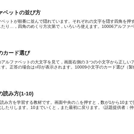
ルファベットの並び方
ァベットが順番に並んで隠れています。それぞれの文字を隠す四角を押
たり…，四角のめくり方次第で，いろいろ使えます。10006アルファベッ
字のカード選び
のアルファベットの大文字を見て，画面右側の３つの小文字から正しい
す。正答の場合は○印が表示されます。10009小文字のカード選び（製作者
読み方(1-10)
の読み方を学習する教材です。画面中央の△を押すと，数が1から10ま
したりします。10までいくと，また最初に戻ります。↑話題提供者：仲大.