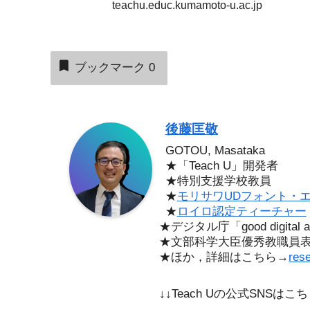
teachu.educ.kumamoto-u.ac.jp
ブックマーク
0
後藤匡敬
GOTOU, Masataka
★「Teach U」開発者
★特別支援学校教員
★
モリサワUDフォント・
★
ロイロ認定ティーチャー
★デジタル庁「good digita
★文部科学大臣優秀教職員
★ほか，詳細はこちら→
res
↓↓Teach Uの公式SNSは