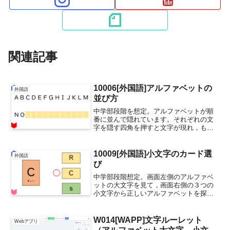
関連記事
10006[外国語]アルファベットの
外国語
並び方
中学部段階を想定。アルファベットが順
番に並んで隠れています。それぞれの文
字を隠す四角を押すと文字が現れ，もう
一度押すとまた隠れます。縦に消したり
横に消したり虫食いにしたり…，四角の
めくり方次第で，いろいろ使えます。
10009[外国語]小文字のカード選
外国語
10006アルファベットの...
び
中学部段階想定。画面左側のアルファベ
ットの大文字を見て，画面右側の３つの
小文字から正しいアルファベットを探す
教材です。小文字のアルファベットを押
すと，大文字に変化します。正答の場合
は○印が表示されます。10009小文字のカ
W014[WAPP]文字ルーレット
Webアプリ
ード選び（製作者：...