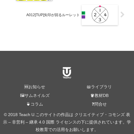
A012[TUP]矢印が回るルーレット
🆕お知らせ
📖ライブラリ
🖼️サムネイルズ
🪣教材DB
🍵コラム
❓問合せ
© 2018 Teach U.このサイトの作品は クリエイティブ・コモンズ 表
示 – 非営利 – 継承 4.0 国際 ライセンスの下に提供されています。学
校教育での活用をお願いします。