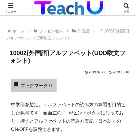
Teach Uの活用事例を絶賛募集中です！詳しくはこちらから
メニュー
検索
ホーム
プレゼン教材
外国語
10002[外国語]
アルファベット(UDD欧文フォント)
10002[外国語]アルファベット(UDD欧文フ
ォント)
2019.07.22
2019.10.16
ブックマーク
0
中学部を想定。アルファベットの読み方の練習を目的と
した教材です。画面左の[！]がヒントボタンになってお
り，押すとアルファベットの読み方表記（日本語）の
ON/OFFを調整できます。