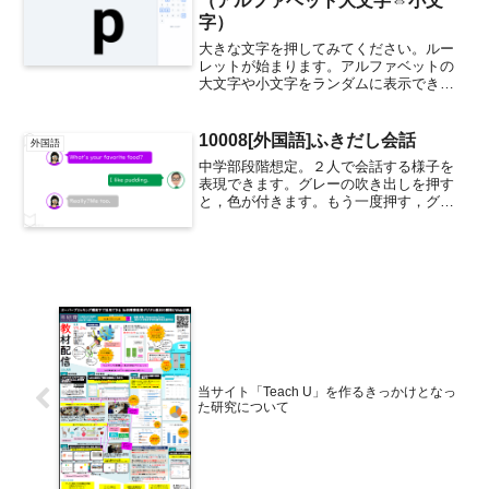
（アルファベット大文字⇔小文
字）
大きな文字を押してみてください。ルー
レットが始まります。アルファベットの
大文字や小文字をランダムに表示できま
す。 こちらのWebアプリはCanva AIと対
話して作成しています。W014文字ルーレ
ット（アルファベット大文字⇔小文字）
10008[外国語]ふきだし会話
外国語
画面のど...
中学部段階想定。２人で会話する様子を
表現できます。グレーの吹き出しを押す
と，色が付きます。もう一度押す，グレ
ーに戻ります。また，顔はパソコンで
「図の変更」を選択することで好きな画
像に変更できます。パソコンで文字を任
意の文字に入力し直すことも...
当サイト「Teach U」を作るきっかけとなっ
た研究について