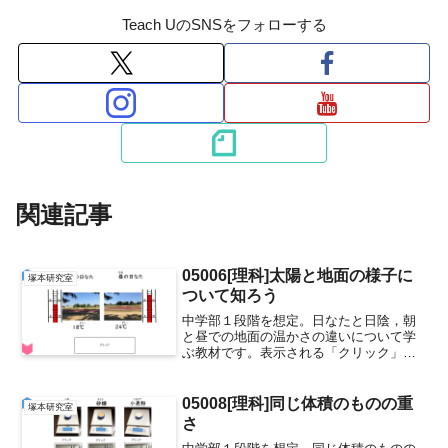
Teach UのSNSをフォローする
関連記事
05006[理科]太陽と地面の様子に
塚本研究室
ついて知ろう
中学部１段階を想定。日なたと日陰，朝
と昼での地面の温かさの違いについて学
ぶ教材です。表示される「クリック」を
押すと，アニメーションが動きます。
（製作者：熊本大学教育学部技術科 塚
本研究室 林竜也さん(2018年度)）
05008[理科]同じ体積のものの重
塚本研究室
05006太陽と地面の...
さ