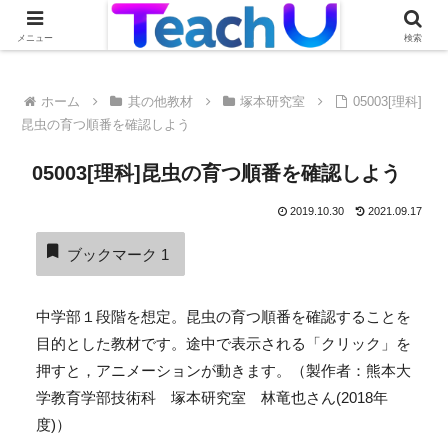
Teach Uの活用事例を絶賛募集中です！詳しくはこちらから
メニュー
検索
ホーム
其の他教材
塚本研究室
05003[理科]
昆虫の育つ順番を確認しよう
05003[理科]昆虫の育つ順番を確認しよう
2019.10.30
2021.09.17
ブックマーク
1
中学部１段階を想定。昆虫の育つ順番を確認することを
目的とした教材です。途中で表示される「クリック」を
押すと，アニメーションが動きます。（製作者：熊本大
学教育学部技術科 塚本研究室 林竜也さん(2018年
度)）