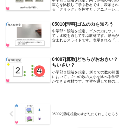
中学部１段階を想定。同じ体積のものの
重さを比較して学ぶ教材です。表示され
る「クリック」を押すと，アニメーショ
ンが動きます。（製作者：熊本大学教育
学部技術科 塚本研究室 林竜也さん
(2018年度)） 05008同じ体積のものの重
05010[理科]ゴムの力を知ろう
塚本研究室
さ
中学部１段階を想定。ゴムの力につい
て，比較を通して学ぶ教材です。動画が
含まれるスライドです。表示される「ク
リック」を押すと，アニメーションが動
きます。（製作者：熊本大学教育学部技
術科 塚本研究室 林竜也さん(2018年
度)） 05010ゴム...
04007[算数]どちらがおおきい？
塚本研究室
ちいさい？
小学部２段階を想定。10までの数の範囲
において，２つの数の大小を比べる学習
ができる教材です。学習を通して数の量
的な感覚や系列が分かり，数を用いて順
序や位置を表現できる力を身に付けま
す。 スマイルマークを押すと，ヒントの
○の個数が表示されます...
05002[理科]植物のすがたにくわしくなろう