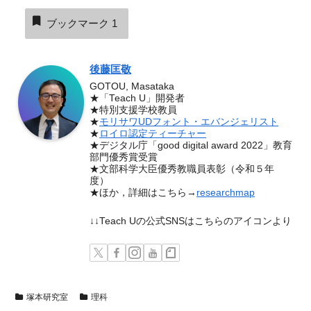
ブックマーク
1
後藤匡敬
GOTOU, Masataka
★「Teach U」開発者
★特別支援学校教員
★
モリサワUDフォント・エバンジェリスト
★
ロイロ認定ティーチャー
★デジタル庁「good digital award 2022」教育
部門優秀賞受賞
★文部科学大臣優秀教職員表彰（令和５年
度）
★ほか，詳細はこちら→
researchmap
↓↓Teach Uの公式SNSはこちらのアイコンより
塚本研究室
理科