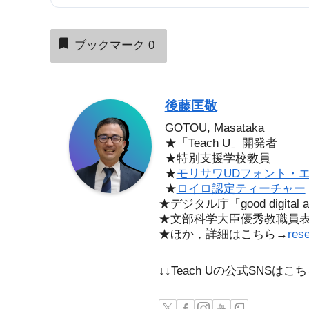
ブックマーク
0
後藤匡敬
GOTOU, Masataka
★「Teach U」開発者
★特別支援学校教員
★
モリサワUDフォント・
★
ロイロ認定ティーチャー
★デジタル庁「good digita
★文部科学大臣優秀教職員
★ほか，詳細はこちら→
res
↓↓Teach Uの公式SNSは