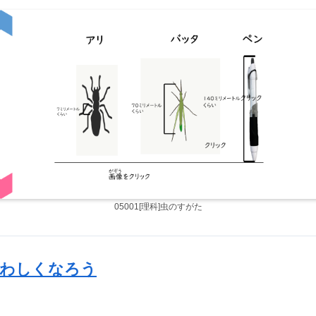
05001[理科]虫のすがた
にくわしくなろう