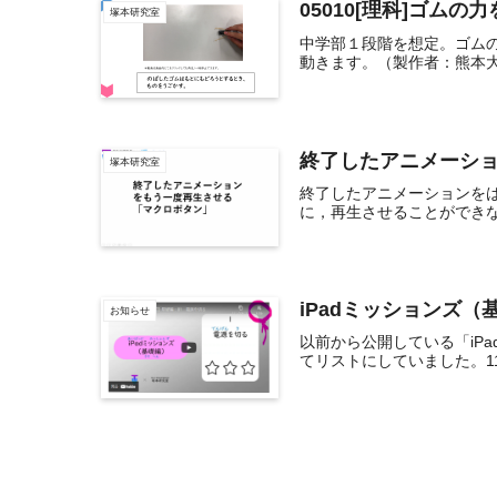
05010[理科]ゴムの
塚本研究室
中学部１段階を想定。ゴム
動きます。（製作者：熊本大学教
終了したアニメーシ
塚本研究室
終了したアニメーションを
に，再生させることができな
iPadミッションズ
お知らせ
以前から公開している「iP
てリストにしていました。110