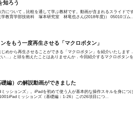
力を知ろう
の力について，比較を通して学ぶ教材です。動画が含まれるスライドで
育学部技術科 塚本研究室 林竜也さん(2018年度)） 05010ゴム..
ョンをもう一度再生させる「マクロボタン」
はじめから再生させることができる「マクロボタン」を紹介いたします
い...」と頭を抱えたことはありませんか．今回紹介するマクロボタンを利
（基礎編）の解説動画ができました
adミッションズ」。iPadを初めて使う人が基本的な操作スキルを身に
01iPadミッションズ（基礎編：1-26）この26項目につ...