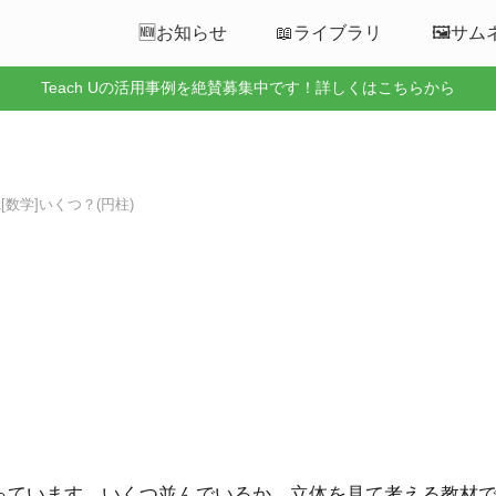
🆕お知らせ
📖ライブラリ
🖼️サ
Teach Uの活用事例を絶賛募集中です！詳しくはこちらから
51[数学]いくつ？(円柱)
を作っています。いくつ並んでいるか，立体を見て考える教材です