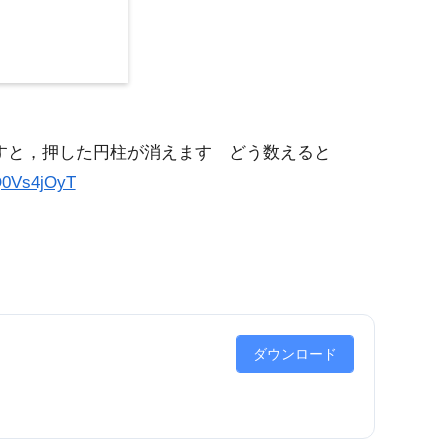
押すと，押した円柱が消えます どう数えると
9Q0Vs4jOyT
ダウンロード