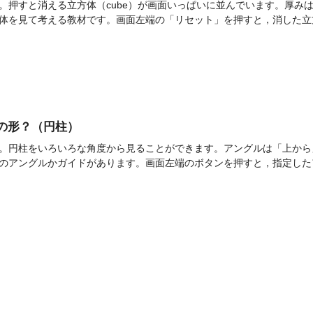
。押すと消える立方体（cube）が画面いっぱいに並んでいます。厚み
体を見て考える教材です。画面左端の「リセット」を押すと，消した立方体が
]何の形？（円柱）
。円柱をいろいろな角度から見ることができます。アングルは「上から
のアングルかガイドがあります。画面左端のボタンを押すと，指定したア