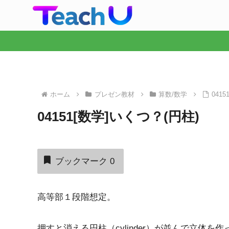
ホーム
プレゼン教材
算数/数学
041
04151[数学]いくつ？(円柱)
ブックマーク
0
高等部１段階想定。
押すと消える円柱（cylinder）が並んで立体