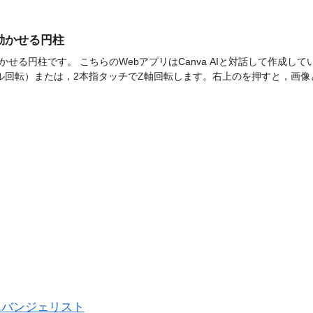
P]動かせる円柱
せる円柱です。 こちらのWebアプリはCanva AIと対話して作成してい
ル回転）または，2本指タッチでZ軸回転します。右上のを押すと，画像と
エバンジェリスト