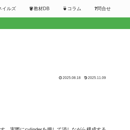
ムネイルズ
🪣教材DB
🍵コラム
❓問合せ
2025.08.18
2025.11.09
。実際にcylinderを押して消しながら構成する