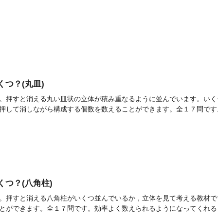
いくつ？(丸皿)
。押すと消える丸い皿状の立体が積み重なるように並んでいます。いく
押して消しながら構成する個数を数えることができます。全１７問です
いくつ？(八角柱)
。押すと消える八角柱がいくつ並んでいるか，立体を見て考える教材で
とができます。全１７問です。効率よく数えられるようになってくれると