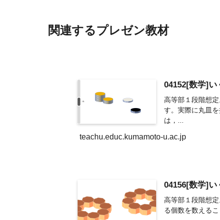
関連するプレゼン教材
04152[数学]
高等部１段階想定
す。実際に丸皿を
は，...
teachu.educ.kumamoto-u.ac.jp
04156[数学]
高等部１段階想定
る個数を数えるこ