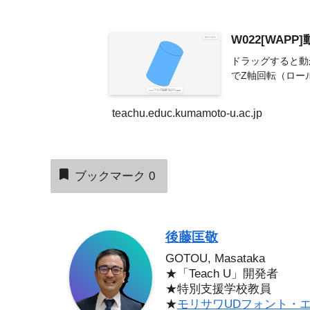
W022[WAP
ドラッグすると動か
でZ軸回転（ロー
teachu.educ.kumamoto-u.ac.jp
ブックマーク
0
後藤匡敬
GOTOU, Masataka
★「Teach U」開発者
★特別支援学校教員
★
モリサワUDフォント・