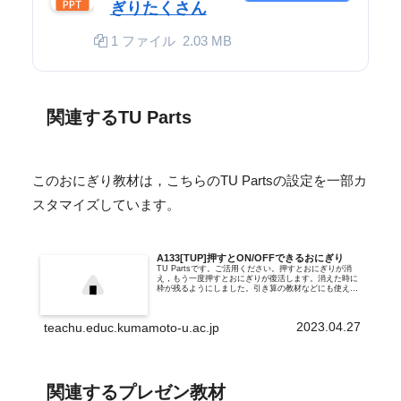
ぎりたくさん
1 ファイル
2.03 MB
関連するTU Parts
このおにぎり教材は，こちらのTU Partsの設定を一部カ
スタマイズしています。
A133[TUP]押すとON/OFFできるおにぎり
TU Partsです。ご活用ください。押すとおにぎりが消
え，もう一度押すとおにぎりが復活します。消えた時に
枠が残るようにしました。引き算の教材などにも使えそ
うです。このTU Partsを利用したプレゼン教材
2023.04.27
teachu.educ.kumamoto-u.ac.jp
関連するプレゼン教材