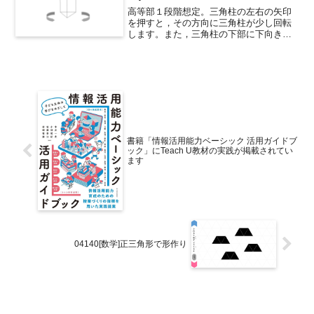
高等部１段階想定。三角柱の左右の矢印
を押すと，その方向に三角柱が少し回転
します。また，三角柱の下部に下向きや
上向きの矢印が出た場合は，底面の形を
確認できます。枠のみのデザインなの
で，立体の骨組みを見ることができま
す。04070動かせる三角柱...
書籍「情報活用能力ベーシック 活用ガイドブ
ック」にTeach U教材の実践が掲載されてい
ます
04140[数学]正三角形で形作り