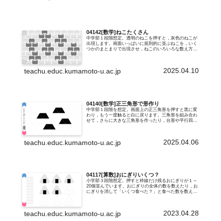
04142[数学]ねこたくさん
中学部１段階想定。透明のねこを押すと，灰色のねこが
出現します。画面いっぱいに規則的に並ぶねこを，いく
つかのまとまりで出現させ，ねこのいろいろな数え方を
学びます。たとえば，２つずつ出現させると「２と
び」，5つずつだと「5とび」のように使ったり...
2025.04.10
teachu.educ.kumamoto-u.ac.jp
04140[数学]正三角形で形作り
中学部１段階を想定。画面上の正三角形を押すと黒に変
わり，もう一度触ると白に戻ります。三角形を組み合わ
せて，さらに大きな三角形を作ったり，台形や平行四辺
形を作ったり。タブレット端末で操作すると，図形を書
いたり，色板を厳密に合わせたりしなくても...
2025.04.06
teachu.educ.kumamoto-u.ac.jp
04117[算数]おにぎりいくつ？
小学部３段階想定。押すと枠線だけ残るおにぎりが１～
20個並んでいます。おにぎりの全体の数を数えたり，お
にぎりを消して「いくつ食べた？」と食べた数を数えた
り，「いくつ残った？」という求残の場面などでご利用
ください。画面左側に並ぶ20個のグレー...
2023.04.28
teachu.educ.kumamoto-u.ac.jp