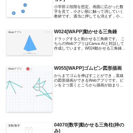
小学部２段階を想定。画面に広がった数
字を見て，小さい順に触って消していく
教材です。適当に押しても消えず，小さ
い順に押さないと次に進めないように設
定しています。数字の書かれた円がラン
ダムに動きますので，目で追いながら押
W024[WAPP]動かせる三角錘
Webアプリ
す必要があります。タブレ...
ドラッグすると動かせる三角錐です。 こ
ちらのWebアプリはCanva AIと対話して
作成しています。W024動かせる三角錘
Shiftキー+ドラッグでZ軸回転（ロール回
転）または，2本指タッチでZ軸回転しま
す。右上のを押すと，画像として保存
で...
W055[WAPP]ゴムピン図形描画
Webアプリ
からまでゴムを伸ばすことができ，直線
の図形描画ができるWebアプリです。ピ
ンを２つ置くところから描画が始まりま
す。「5つのピンとゴムでどんな形ができ
る？」と図形づくりをしてみたり，星座
をつくってみたり，線でつながったピン
を動かしたり，駅と線...
04070[数学]動かせる三角柱(枠の
算数/数学
み)