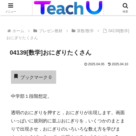
Teach Uの活用事例を絶賛募集中です！詳しくはこちらから
メニュー
検索
ホーム
プレゼン教材
算数/数学
04139[数学]
おにぎりたくさん
04139[数学]おにぎりたくさん
2025.04.05
2025.04.10
ブックマーク
0
中学部１段階想定。
透明のおにぎりを押すと，おにぎりが出現します。画面
いっぱいに規則的に並ぶおにぎりを，いくつかのまとま
りで出現させ，おにぎりのいろいろな数え方を学びま