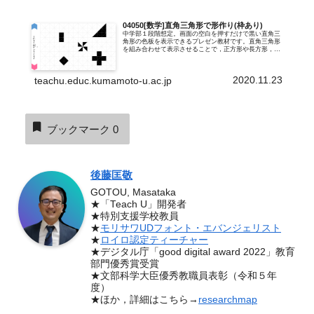
04050[数学]直角三角形で形作り(枠あり)
中学部１段階想定。画面の空白を押すだけで黒い直角三
角形の色板を表示できるプレゼン教材です。直角三角形
を組み合わせて表示させることで，正方形や長方形，ひ
し形，風車，魚などなど，いろいろな形を作ることがで
きます。04049直角三角形で形作りの，...
2020.11.23
teachu.educ.kumamoto-u.ac.jp
ブックマーク
0
後藤匡敬
GOTOU, Masataka
★「Teach U」開発者
★特別支援学校教員
★
モリサワUDフォント・エバンジェリスト
★
ロイロ認定ティーチャー
★デジタル庁「good digital award 2022」教育
部門優秀賞受賞
★文部科学大臣優秀教職員表彰（令和５年
度）
★ほか，詳細はこちら→
researchmap