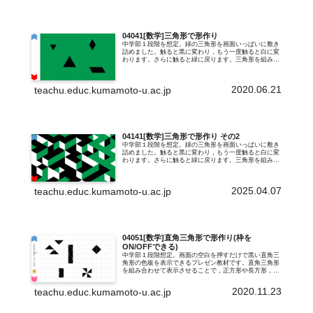
04041[数学]三角形で形作り
中学部１段階を想定。緑の三角形を画面いっぱいに敷き
詰めました。触ると黒に変わり，もう一度触ると白に変
わります。さらに触ると緑に戻ります。三角形を組み合
わせて，さらに大きな三角形を作ったり，台形や平行四
辺形を作ったり。タブレット端末に入れると...
2020.06.21
teachu.educ.kumamoto-u.ac.jp
04141[数学]三角形で形作り その2
中学部１段階を想定。緑の三角形を画面いっぱいに敷き
詰めました。触ると黒に変わり，もう一度触ると白に変
わります。さらに触ると緑に戻ります。三角形を組み合
わせて，さらに大きな三角形を作ったり，台形や平行四
辺形を作ったり。タブレット端末に入れると...
2025.04.07
teachu.educ.kumamoto-u.ac.jp
04051[数学]直角三角形で形作り(枠を
ON/OFFできる)
中学部１段階想定。画面の空白を押すだけで黒い直角三
角形の色板を表示できるプレゼン教材です。直角三角形
を組み合わせて表示させることで，正方形や長方形，ひ
し形，風車，魚などなど，いろいろな形を作ることがで
きます。04049直角三角形で形作り，0...
2020.11.23
teachu.educ.kumamoto-u.ac.jp