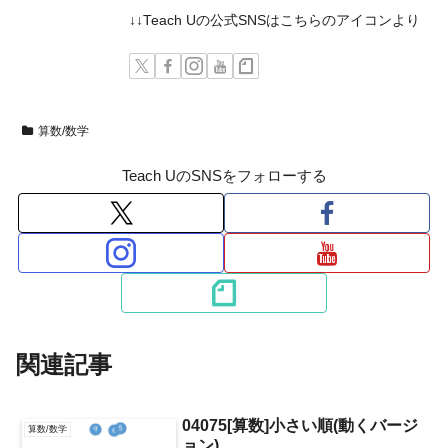
↓↓Teach Uの公式SNSはこちらのアイコンより
算数/数学
Teach UのSNSをフォローする
関連記事
04075[算数]小さい順(動くバージ
算数/数学
ョン)