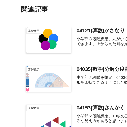
関連記事
04121[算数]かさなり
算数/数学
小学部３段階想定。丸がいく
できます。上から見た図を見
04035[数学]分解分
算数/数学
中学部２段階を想定。040
形を回転できるようにした教
04153[算数]さんかく
算数/数学
小学部２段階想定。10枚
ろな見え方があると思います