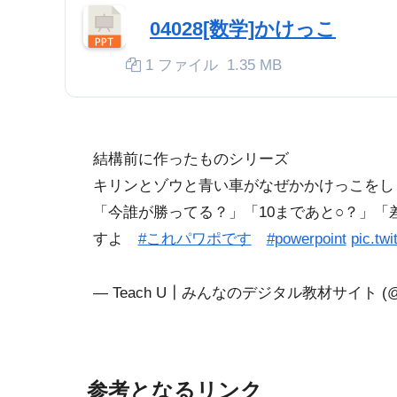
04028[数学]かけっこ
1 ファイル
1.35 MB
結構前に作ったものシリーズ
キリンとゾウと青い車がなぜかかけっこをし
「今誰が勝ってる？」「10まであと○？」
すよ
#これパワポです
#powerpoint
pic.tw
— Teach U┃みんなのデジタル教材サイト (@T
参考となるリンク