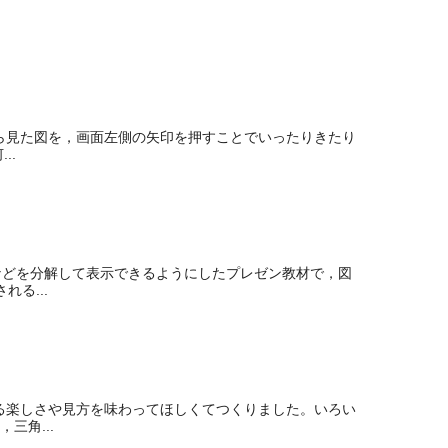
横から見た図を，画面左側の矢印を押すことでいったりきたり
..
などを分解して表示できるようにしたプレゼン教材で，図
る...
る楽しさや見方を味わってほしくてつくりました。いろい
三角...