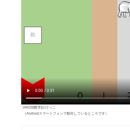
04028[数学]かけっこ
（Androidスマートフォンで動作しているところです）