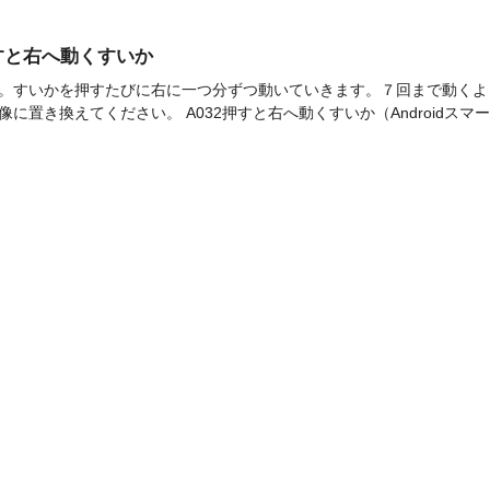
]押すと右へ動くすいか
s」です。すいかを押すたびに右に一つ分ずつ動いていきます。７回まで動く
に置き換えてください。 A032押すと右へ動くすいか（Androidスマー