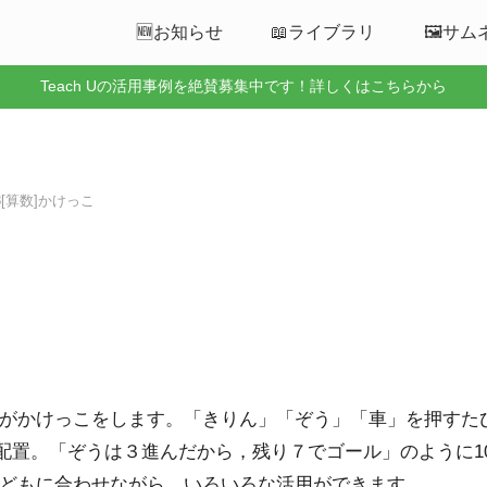
🆕お知らせ
📖ライブラリ
🖼️サ
Teach Uの活用事例を絶賛募集中です！詳しくはこちらから
28[算数]かけっこ
がかけっこをします。「きりん」「ぞう」「車」を押すた
を配置。「ぞうは３進んだから，残り７でゴール」のように
どもに合わせながら，いろいろな活用ができます。