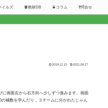
ムネイルズ
🪣教材DB
🍵コラム
❓問合せ
2019.12.15
2021.09.27
びに画面左から右方向へ少しずつ進みます。画面
10の補数を学んだり，３チームに分かれたじゃん