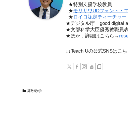
★特別支援学校教員
★
モリサワUDフォント・
★
ロイロ認定ティーチャー
★デジタル庁「good digita
★文部科学大臣優秀教職員
★ほか，詳細はこちら→
res
↓↓Teach Uの公式SNSは
算数/数学