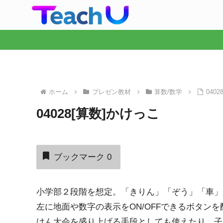
ホーム
プレゼン教材
算数/数学
040
04028[算数]かけっこ
ブックマーク
0
小学部２段階を想定。「きりん」「ぞう」「車」
左に地面や数字の表示をON/OFFできるボタン
けん大会を盛り上げる手段としても使えたり，子