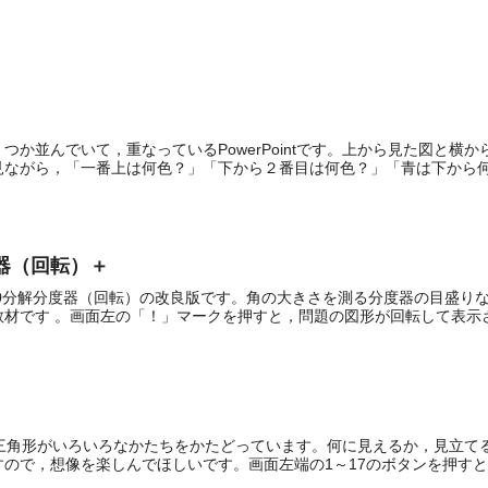
つか並んでいて，重なっているPowerPointです。上から見た図と
ながら，「一番上は何色？」「下から２番目は何色？」「青は下から何.
度器（回転）＋
30分解分度器（回転）の改良版です。角の大きさを測る分度器の目盛り
材です 。画面左の「！」マークを押すと，問題の図形が回転して表示され
の三角形がいろいろなかたちをかたどっています。何に見えるか，見立て
ので，想像を楽しんでほしいです。画面左端の1～17のボタンを押すと，