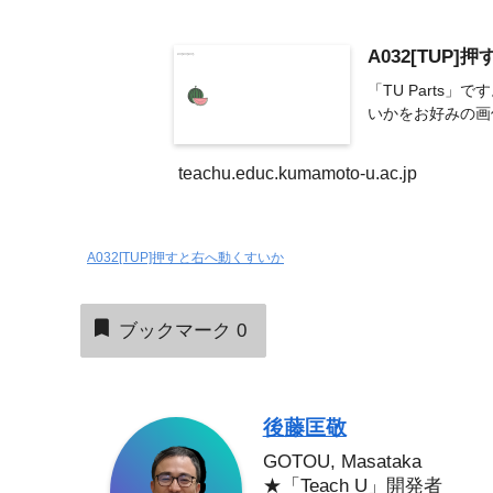
A032[TUP
「TU Part
いかをお好みの画像
teachu.educ.kumamoto-u.ac.jp
A032[TUP]押すと右へ動くすいか
ブックマーク
0
後藤匡敬
GOTOU, Masataka
★「Teach U」開発者