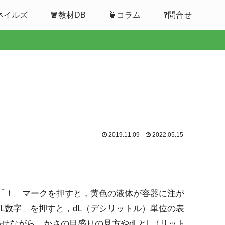
ムネイルズ
🪣教材DB
🍵コラム
❓問合せ
2019.11.09
2022.05.15
「！」マークを押すと，黄色の液体が容器に注が
dL数字」を押すと，dL（デシリットル）単位の表
に合わせながら，かさの目盛りの見方やdLとL（リット