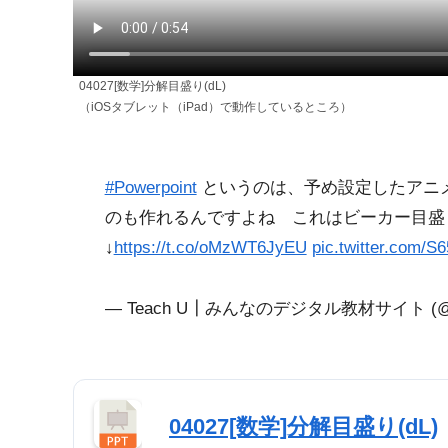
04027[数学]分解目盛り(dL)
（iOSタブレット（iPad）で動作しているところ）
#Powerpoint
というのは、予め設定したアニ
のも作れるんですよね これはビーカー目盛
↓
https://t.co/oMzWT6JyEU
pic.twitter.com/S
— Teach U┃みんなのデジタル教材サイト (@T
04027[数学]分解目盛り(dL)