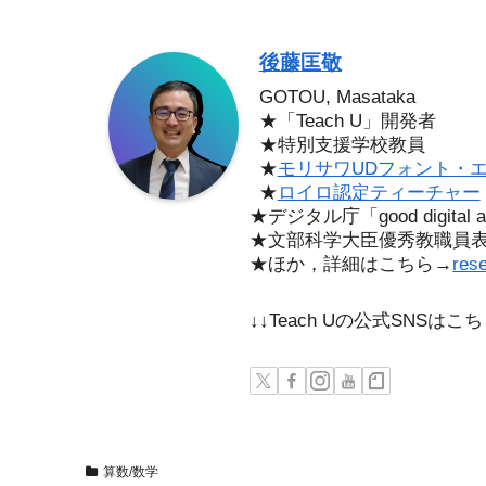
後藤匡敬
GOTOU, Masataka
★「Teach U」開発者
★特別支援学校教員
★
モリサワUDフォント・
★
ロイロ認定ティーチャー
★デジタル庁「good digita
★文部科学大臣優秀教職員
★ほか，詳細はこちら→
res
↓↓Teach Uの公式SNSは
算数/数学