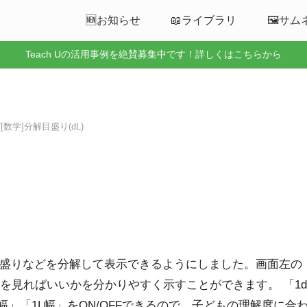
🆕お知らせ
📖ライブラリ
🖼️サ
Teach Uの活用事例を絶賛募集中です！詳しくはこちらから
27[数学]分解目盛り(dL)
盛りなどを分解して表示できるようにしました。画面左の
こを見ればいいかを分かりやすく示すことができます。 「1
0.5L幅」「1L幅」をON/OFFできるので，子どもの理解度