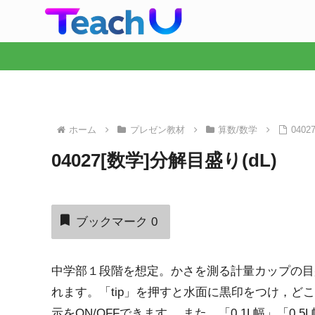
ホーム
プレゼン教材
算数/数学
040
04027[数学]分解目盛り(dL)
ブックマーク
0
中学部１段階を想定。かさを測る計量カップの目
れます。「tip」を押すと水面に黒印をつけ，ど
示をON/OFFできます。 また，「0.1L幅」「