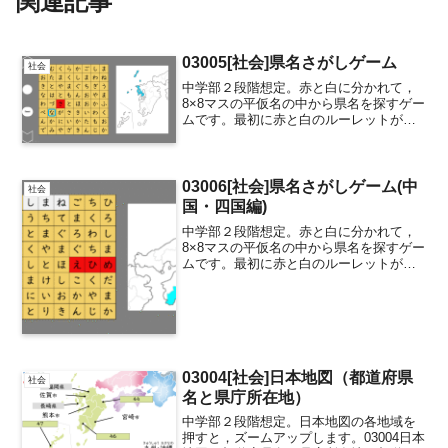
関連記事
03005[社会]県名さがしゲーム
社会
中学部２段階想定。赤と白に分かれて，
8×8マスの平仮名の中から県名を探すゲー
ムです。最初に赤と白のルーレットがあ
るので，グループの先攻後攻決めに使え
ます。児童生徒のグループ分けでもいい
し，教師と児童生徒で分けてもいいと思
います。マスには平仮...
03006[社会]県名さがしゲーム(中
社会
国・四国編)
中学部２段階想定。赤と白に分かれて，
8×8マスの平仮名の中から県名を探すゲー
ムです。最初に赤と白のルーレットがあ
るので，グループの先攻後攻決めに使え
ます。児童生徒のグループ分けでもいい
し，教師と児童生徒で分けてもいいと思
います。マスには平仮...
03004[社会]日本地図（都道府県
社会
名と県庁所在地）
中学部２段階想定。日本地図の各地域を
押すと，ズームアップします。03004日本