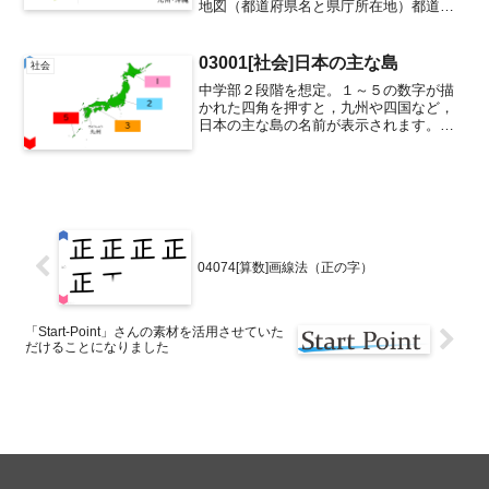
地図（都道府県名と県庁所在地）都道府
県名が番号ごとに隠れていて，番号の四
角を押すたびに，「都道府県名→県庁所
在地名→番号」と変わります。見えてい
03001[社会]日本の主な島
社会
る別の地域を押すと...
中学部２段階を想定。１～５の数字が描
かれた四角を押すと，九州や四国など，
日本の主な島の名前が表示されます。思
い通りの順番で四角をめくることができ
るので，授業の展開に合わせやすい教材
です。また，それぞれの四角は色と数字
で区別化しているので，ど...
04074[算数]画線法（正の字）
「Start-Point」さんの素材を活用させていた
だけることになりました