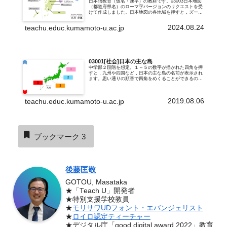
日本語教育（仮名・漢字）の教材です。03003日本地図
（都道府県名）のローマ字バージョンのリクエストを受
けて作成しました。日本地図の各地域を押すと，ズーム
アップします。都道府県名が番号ごとに隠れていて，番
号の四角を押すたびに，「都道府県名（...
2024.08.24
teachu.educ.kumamoto-u.ac.jp
03001[社会]日本の主な島
中学部２段階を想定。１～５の数字が描かれた四角を押
すと，九州や四国など，日本の主な島の名前が表示され
ます。思い通りの順番で四角をめくることができるの
で，授業の展開に合わせやすい教材です。また，それぞ
れの四角は色と数字で区別化しているので，ど...
2019.08.06
teachu.educ.kumamoto-u.ac.jp
ブックマーク
3
後藤匡敬
GOTOU, Masataka
★「Teach U」開発者
★特別支援学校教員
★
モリサワUDフォント・エバンジェリスト
★
ロイロ認定ティーチャー
★デジタル庁「good digital award 2022」教育