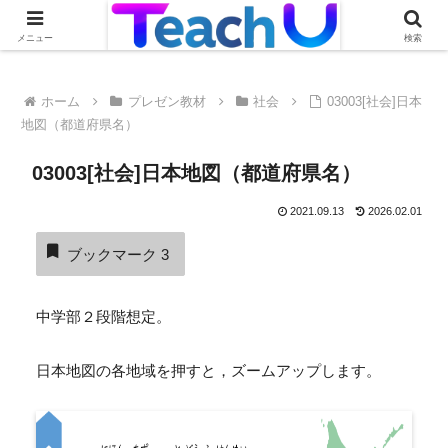
Teach Uの活用事例を絶賛募集中です！詳しくはこちらから
メニュー
検索
ホーム
プレゼン教材
社会
03003[社会]日本
地図（都道府県名）
03003[社会]日本地図（都道府県名）
2021.09.13
2026.02.01
ブックマーク
3
中学部２段階想定。
日本地図の各地域を押すと，ズームアップします。