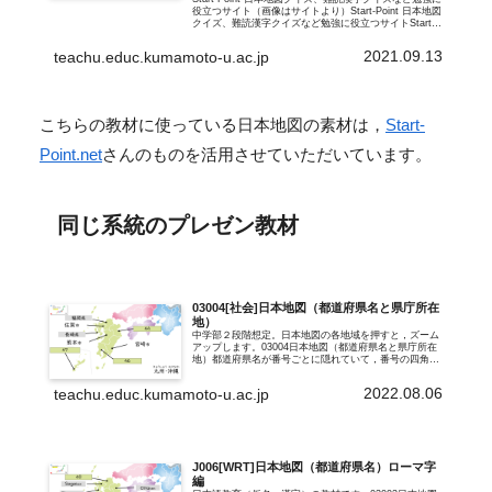
役立つサイト（画像はサイトより）Start-Point 日本地図
クイズ、難読漢字クイズなど勉強に役立つサイトStart-
Pointさんのサイトには日本地図の覚え方や、県庁所在
地...
2021.09.13
teachu.educ.kumamoto-u.ac.jp
こちらの教材に使っている日本地図の素材は，
Start-
Point.net
さんのものを活用させていただいています。
同じ系統のプレゼン教材
03004[社会]日本地図（都道府県名と県庁所在
地）
中学部２段階想定。日本地図の各地域を押すと，ズーム
アップします。03004日本地図（都道府県名と県庁所在
地）都道府県名が番号ごとに隠れていて，番号の四角を
押すたびに，「都道府県名→県庁所在地名→番号」と変
わります。見えている別の地域を押すと...
2022.08.06
teachu.educ.kumamoto-u.ac.jp
J006[WRT]日本地図（都道府県名）ローマ字
編