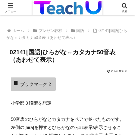
Teach Uの活用事例を絶賛募集中です！詳しくはこちらから
メニュー
検索
ホーム
プレゼン教材
国語
02141[国語]ひら
がな⇔カタカナ50音表（あわせて表示）
02141[国語]ひらがな⇔カタカナ50音表
（あわせて表示）
2026.03.08
ブックマーク
2
小学部３段階を想定。
50音表のひらがなとカタカナをペアで並べたものです。
左側の[hira]を押すとひらがなのみ非表示/表示させるこ