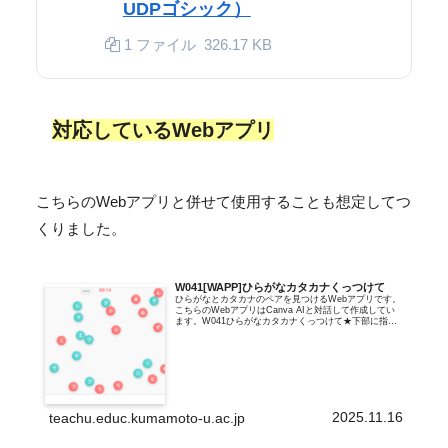
UDPゴシック）
1 ファイル
326.17 KB
対応しているWebアプリ
こちらのWebアプリと併せて使用することも想定してつ
くりました。
W041[WAPP]ひらがなカタカナくっつけて
ひらがなとカタカナのペアを見つけるWebアプリです。
こちらのWebアプリはCanva AIと対話して作成してい
ます。W041ひらがなカタカナくっつけて★下部に指導
案あり★平仮名と片仮名の丸が画面に広がっています。
同じ読みの文字のペアを見つ...
2025.11.16
teachu.educ.kumamoto-u.ac.jp