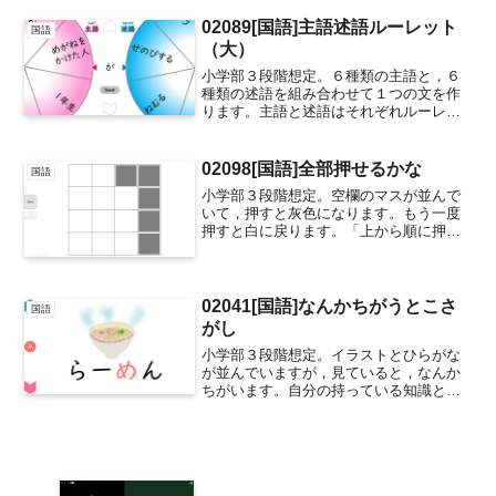
02089[国語]主語述語ルーレット
国語
（大）
小学部３段階想定。６種類の主語と，６
種類の述語を組み合わせて１つの文を作
ります。主語と述語はそれぞれルーレッ
トになっていて，各ルーレット上部のボ
タンを押してルーレットを回します。ボ
タンを押すとルーレットが止まります。
02098[国語]全部押せるかな
国語
６×６＝36通りの文を楽...
小学部３段階想定。空欄のマスが並んで
いて，押すと灰色になります。もう一度
押すと白に戻ります。「上から順に押し
て」「右に向かって押して」「最後まで
押したら下の列を押して」など，マスを
押す体験をしながら，様々な助詞に触れ
る機会を作りたくて作成し...
02041[国語]なんかちがうとこさ
国語
がし
小学部３段階想定。イラストとひらがな
が並んでいますが，見ていると，なんか
ちがいます。自分の持っている知識と照
らし合わせ，違和感を抱き，適切に指摘
できるようになることをねらっていま
す。そうすることで，知識をより確かな
ものにする教材です。ひらが...