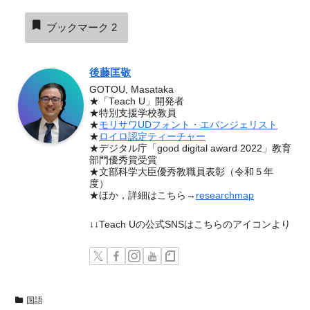
ブックマーク
2
後藤匡敬
GOTOU, Masataka
★「Teach U」開発者
★特別支援学校教員
★
モリサワUDフォント・エバンジェリスト
★
ロイロ認定ティーチャー
★デジタル庁「good digital award 2022」教育
部門優秀賞受賞
★文部科学大臣優秀教職員表彰（令和５年
度）
★ほか，詳細はこちら→
researchmap
↓↓Teach Uの公式SNSはこちらのアイコンより
国語