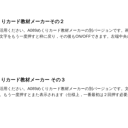
]めくりカード教材メーカーその２
です。ご活用ください。A089めくりカード教材メーカーの別バージョンで
文字をもう一度押すと枠に戻り，その後もON/OFFできます。左端中央の
]めくりカード教材メーカー その３
です。ご活用ください。A089めくりカード教材メーカーの別バージョンで
。もう一度押すとまた表示されます（仕様上，一番最初は２回押す必要が