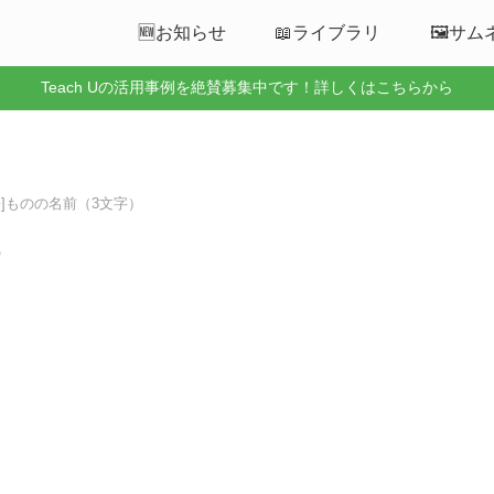
🆕お知らせ
📖ライブラリ
🖼️サ
Teach Uの活用事例を絶賛募集中です！詳しくはこちらから
国語]ものの名前（3文字）
）