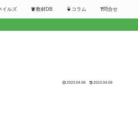
ムネイルズ
🪣教材DB
🍵コラム
❓問合せ
2023.04.06
2023.04.09