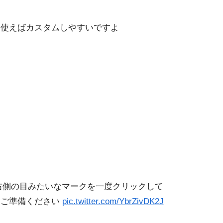
を使えばカスタムしやすいですよ
の右側の目みたいなマークを一度クリックして
自ご準備ください
pic.twitter.com/YbrZivDK2J