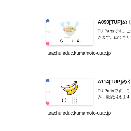
A090[TUP
TU Parts
きます。出てきた
teachu.educ.kumamoto-u.ac.jp
A114[TUP
TU Parts
み，最後消えます
teachu.educ.kumamoto-u.ac.jp