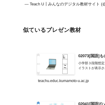
— Teach U┃みんなのデジタル教材サイト (@T
似ているプレゼン教材
02073[国語
小学部３段階想定
イラストが表示さ
teachu.educ.kumamoto-u.ac.jp
02041[国語