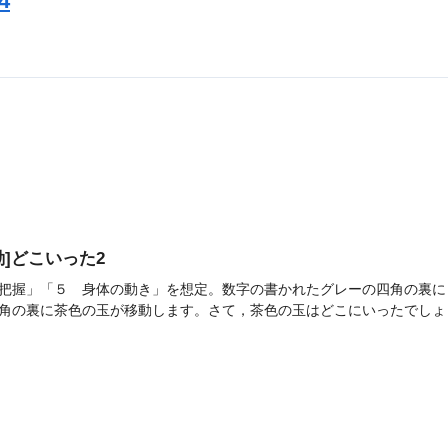
4
活動]どこいった2
把握」「５ 身体の動き」を想定。数字の書かれたグレーの四角の裏に
角の裏に茶色の玉が移動します。さて，茶色の玉はどこにいったでしょう。