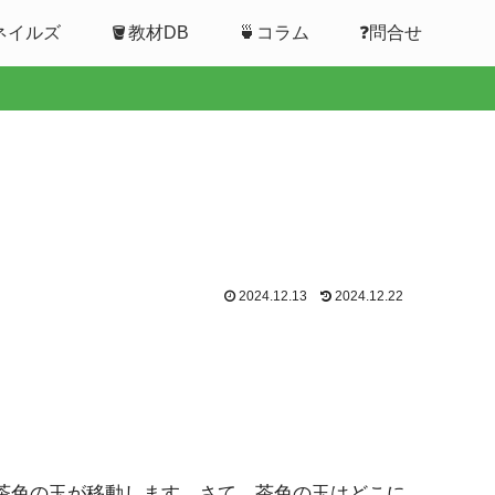
ムネイルズ
🪣教材DB
🍵コラム
❓問合せ
2024.12.13
2024.12.22
茶色の玉が移動します。さて，茶色の玉はどこに