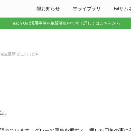
🆕お知らせ
📖ライブラリ
🖼️サ
Teach Uの活用事例を絶賛募集中です！詳しくはこちらから
43[自立活動]どこいった4
定。
隠れています。グレーの四角を押すと，押した四角の裏に