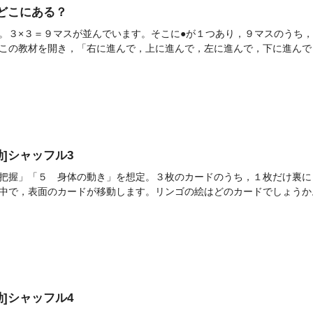
]今どこにある？
。３×３＝９マスが並んでいます。そこに●が１つあり，９マスのうち，
この教材を開き，「右に進んで，上に進んで，左に進んで，下に進んで，
活動]シャッフル3
把握」「５ 身体の動き」を想定。３枚のカードのうち，１枚だけ裏に
中で，表面のカードが移動します。リンゴの絵はどのカードでしょうか。00
活動]シャッフル4