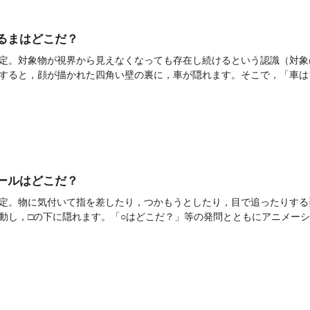
]くるまはどこだ？
定。対象物が視界から見えなくなっても存在し続けるという認識（対象
すると，顔が描かれた四角い壁の裏に，車が隠れます。そこで，「車はど
]ボールはどこだ？
定。物に気付いて指を差したり，つかもうとしたり，目で追ったりする
動し，□の下に隠れます。「○はどこだ？」等の発問とともにアニメーショ