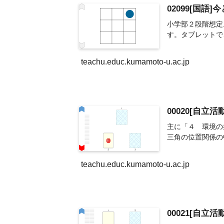
02099[国語
小学部２段階想定
す。タブレットで
teachu.educ.kumamoto-u.ac.jp
00020[自立
主に「４ 環境の
三角の位置関係の
teachu.educ.kumamoto-u.ac.jp
00021[自立