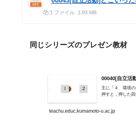
00043[自立活動]どこいった
1 ファイル
1.93 MB
同じシリーズのプレゼン教材
00040[自立
主に「４ 環境の
押すと，押した四
teachu.educ.kumamoto-u.ac.jp