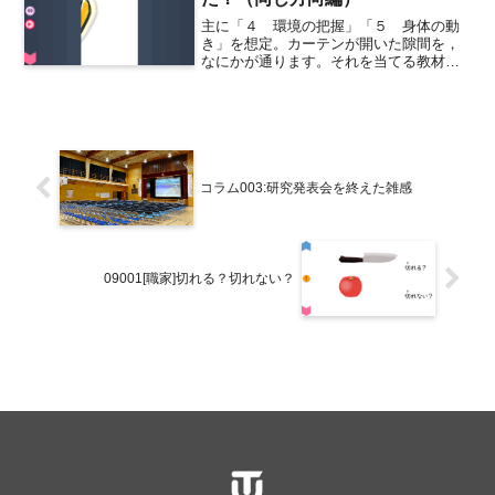
主に「４ 環境の把握」「５ 身体の動
き」を想定。カーテンが開いた隙間を，
なにかが通ります。それを当てる教材で
す。隙間をじっと注視しないと，見えま
せん。スピードが徐々に速くなっていき
ます。カーテンを開く段階は６段階ある
ので，児童生徒の実態に合...
コラム003:研究発表会を終えた雑感
09001[職家]切れる？切れない？