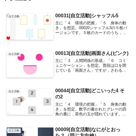
00031[自立活動]シャッフル5
自立活動
主に「４ 環境の把握」「５ 身体の動
き」を想定。00020シャッフル3の５枚バ
ージョンです。５枚のカードのうち，１
枚だけ裏にリンゴの絵が描かれていま
す。１・２・３・４・５の位置関係の中
で，表面のカードが移動します。リンゴ
の絵はどのカードでし...
00013[自立活動]画面さん(ピンク)
自立活動
主に「３ 人間関係の形成」「６ コミ
ュニケーション」を想定。普段は口を閉
じている「画面さん」ですが，さわると
口を一瞬開きます。押す度に口が開くの
で，パペットのような使い方ができま
す。テレビに投影すれば，「画面さん」
の入ったスマホやタブレット...
00044[自立活動]どこいった4 そ
自立活動
の2
主に「４ 環境の把握」「５ 身体の動
き」を想定。数字の書かれたグレーの四
角の裏に，茶色の玉が隠れています。グ
レーの四角を押すと，押した四角の裏に
茶色の玉が移動します。さて，茶色の玉
はどこにいったでしょう。画面左側の
00009[自立活動]なにがとおっ
自立活動
「A」を押すと，3秒だけグ...
た？（同じ方向編）