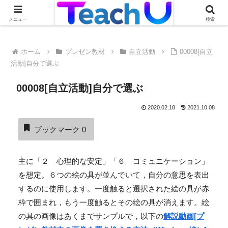
Teach Uの活用事例を絶賛募集中です！詳しくはこちらから
メニュー
検索
ホーム
プレゼン教材
自立活動
00008[自立
活動]自分で選ぶ
00008[自立活動]自分で選ぶ
2020.02.18
2021.10.08
ブックマーク
0
主に「２ 心理的な安定」「６ コミュニケーション」
を想定。６つの絵の具が並んでいて，自分の意思を表出
するのに使用します。一度触ると選択された絵の具が赤
枠で囲まれ，もう一度触るとその絵の具が消えます。絵
の具の画像はあくまでサンプルで，以下の
解説動画[プ