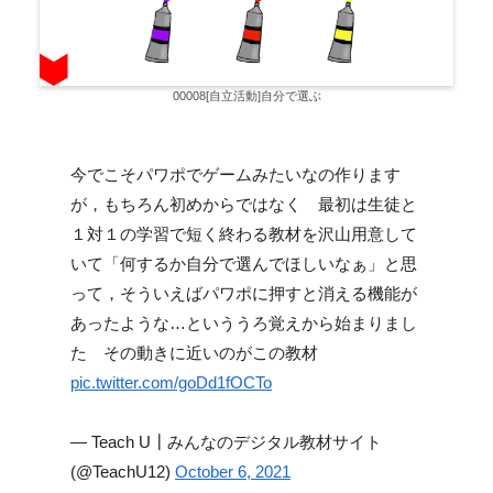
00008[自立活動]自分で選ぶ
今でこそパワポでゲームみたいなの作ります
が，もちろん初めからではなく 最初は生徒と
１対１の学習で短く終わる教材を沢山用意して
いて「何するか自分で選んでほしいなぁ」と思
って，そういえばパワポに押すと消える機能が
あったような…といううろ覚えから始まりまし
た その動きに近いのがこの教材
pic.twitter.com/goDd1fOCTo
— Teach U┃みんなのデジタル教材サイト
(@TeachU12)
October 6, 2021