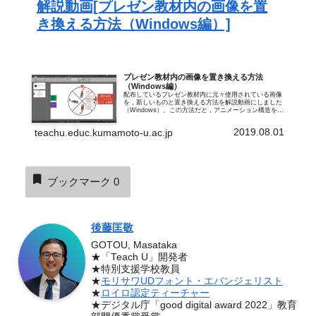
解説動画[プレゼン教材内の画像を置
き換える方法（Windows編）]
プレゼン教材内の画像を置き換える方法
（Windows編）
配布しているプレゼン教材内に元々使用されている画像
を，新しいものと置き換える方法を解説動画にしました
（Windows）。この方法だと，アニメーション構造を保
ったまま，画像を新しいものと入れ替えることができま
す。ご活用ください。［図の変更］の...
2019.08.01
teachu.educ.kumamoto-u.ac.jp
ブックマーク
0
後藤匡敬
GOTOU, Masataka
★「Teach U」開発者
★特別支援学校教員
★
モリサワUDフォント・エバンジェリスト
★
ロイロ認定ティーチャー
★デジタル庁「good digital award 2022」教育